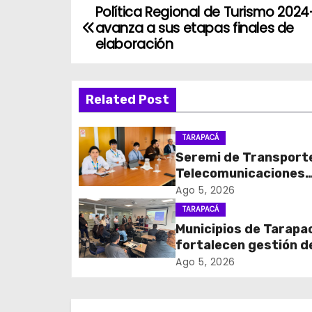
Política Regional de Turismo 202
N
avanza a sus etapas finales de
a
elaboración
v
Related Post
e
g
TARAPACÁ
Seremi de Transport
a
Telecomunicaciones
c
encabezó primera me
Ago 5, 2026
coordinación para el 
TARAPACÁ
i
de cables en desuso 
Municipios de Tarapa
Iquique
fortalecen gestión d
ó
subsidios de agua po
Ago 5, 2026
n
en jornada regional
organizada por Aguas
d
Altiplano y ANDESS