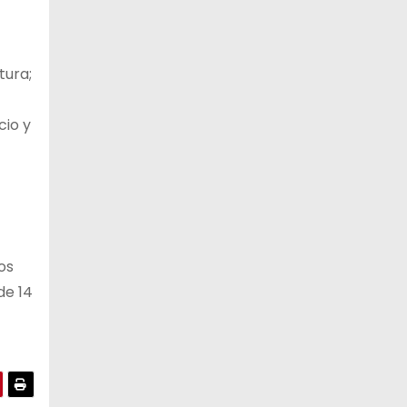
tura;
cio y
os
de 14