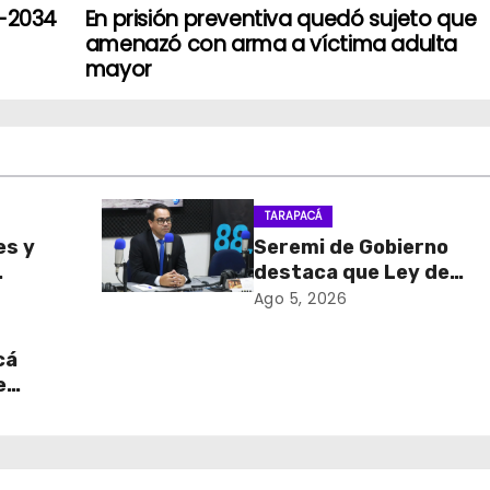
4-2034
En prisión preventiva quedó sujeto que
amenazó con arma a víctima adulta
mayor
TARAPACÁ
es y
Seremi de Gobierno
destaca que Ley de
sa de
Reconstrucción Nacion
Ago 5, 2026
retiro
impulsará la inversión y
en
empleo en Tarapacá
cá
e
table
 del