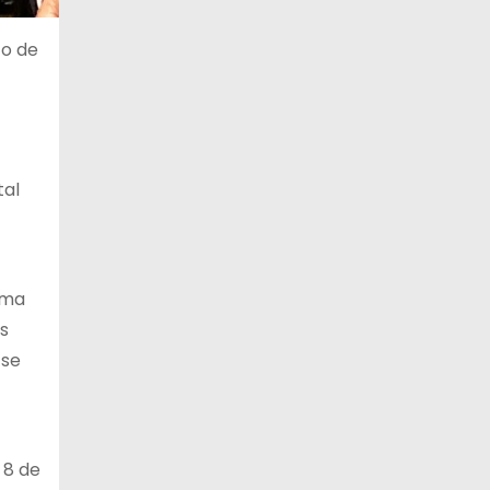
10 de agosto
28°C
15°C
to de
Lunes
11 de agosto
29°C
17°C
Martes
12 de agosto
31°C
15°C
Miércoles
tal
rma
s
 se
 8 de