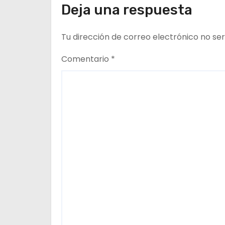
Deja una respuesta
e
Tu dirección de correo electrónico no ser
e
n
Comentario
*
t
r
a
d
a
s