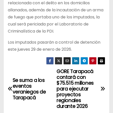
relacionada con el delito en los domicilios
allanados, además de la incautación de un arma
de fuego que portaba uno de los imputados, la
cual será periciada por el Laboratorio de
Criminalística de la PDI.
Los imputados pasarán a control de detención
este jueves 29 de enero de 2026.
GORE Tarapacá
N
contará con
Se suma a los
a
$75.515 millones
eventos
para ejecutar
veraniegos de
v
proyectos
Tarapacá
regionales
e
durante 2026