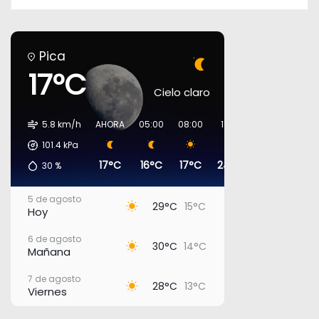
Pica
17°C
Cielo claro
5.8 km/h
AHORA
05:00
08:00
11:00
14:00
17:0
101.4
kPa
17°C
16°C
17°C
24°C
29°C
29°
30
%
5 de agosto
29°C
15°C
Hoy
6 de agosto
30°C
14°C
Mañana
7 de agosto
28°C
13°C
Viernes
8 de agosto