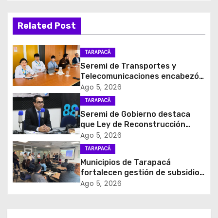
g
a
Related Post
c
TARAPACÁ
i
Seremi de Transportes y
Telecomunicaciones encabezó
ó
primera mesa de coordinación
Ago 5, 2026
para el retiro de cables en
TARAPACÁ
n
desuso en Iquique
Seremi de Gobierno destaca
d
que Ley de Reconstrucción
Nacional impulsará la inversión
Ago 5, 2026
e
y el empleo en Tarapacá
TARAPACÁ
Municipios de Tarapacá
e
fortalecen gestión de subsidios
de agua potable en jornada
Ago 5, 2026
n
regional organizada por Aguas
del Altiplano y ANDESS
t