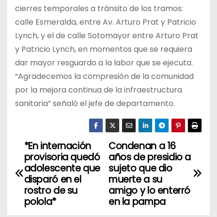
cierres temporales a tránsito de los tramos:
calle Esmeralda, entre Av. Arturo Prat y Patricio
Lynch, y el de calle Sotomayor entre Arturo Prat
y Patricio Lynch, en momentos que se requiera
dar mayor resguardo a la labor que se ejecuta.
“Agradecemos la compresión de la comunidad
por la mejora continua de la infraestructura
sanitaria” señaló el jefe de departamento.
*En internación
Condenan a 16
N
provisoria quedó
años de presidio a
a
adolescente que
sujeto que dio
disparó en el
muerte a su
v
rostro de su
amigo y lo enterró
polola*
en la pampa
e