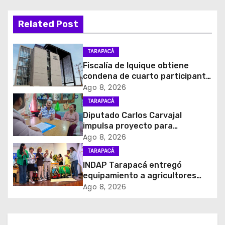
g
Related Post
a
c
TARAPACÁ
Fiscalía de Iquique obtiene
i
condena de cuarto participante
en violento asalto a
Ago 8, 2026
ó
comerciante
TARAPACÁ
Diputado Carlos Carvajal
n
impulsa proyecto para
homenajear en vida al campeón
d
Ago 8, 2026
mundial Raúl Choque
TARAPACÁ
e
INDAP Tarapacá entregó
equipamiento a agricultores
e
para prevenir la mosca de la
Ago 8, 2026
fruta en Pica
n