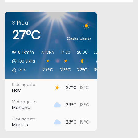
Pica
27°C
Cielo claro
8.1 km/h
AHORA
17:00
20:00
23:00
02:00
05:00
100.8
kPa
27°C
27°C
22°C
18°C
19°C
19°C
14
%
9 de agosto
27°C
12°C
Hoy
10 de agosto
29°C
18°C
Mañana
11 de agosto
28°C
19°C
Martes
12 de agosto