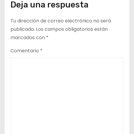
t
Deja una respuesta
r
Tu dirección de correo electrónico no será
a
publicada.
Los campos obligatorios están
d
marcados con
*
a
Comentario
*
s