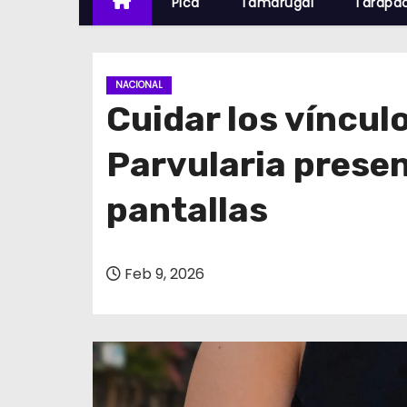
Pica
Tamarugal
Tarapa
NACIONAL
Cuidar los víncul
Parvularia presen
pantallas
Feb 9, 2026