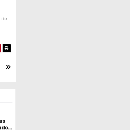
s de
ras
ndos