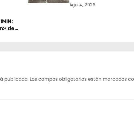
de
Cultura 2027 con foco 
Ago 4, 2026
stados
transparencia, innovac
acceso ciudadano
IMIN:
ón» de
ave de
á publicada.
Los campos obligatorios están marcados c