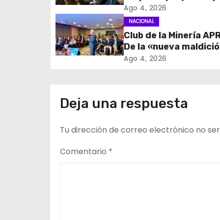
c
fortalece el control 
Ago 4, 2026
identidad durante e
NACIONAL
i
de excepción
Club de la Minería APR
De la «nueva maldici
ó
los recursos al rol cl
Ago 4, 2026
n
los proveedores
d
Deja una respuesta
e
Tu dirección de correo electrónico no ser
e
n
Comentario
*
t
r
a