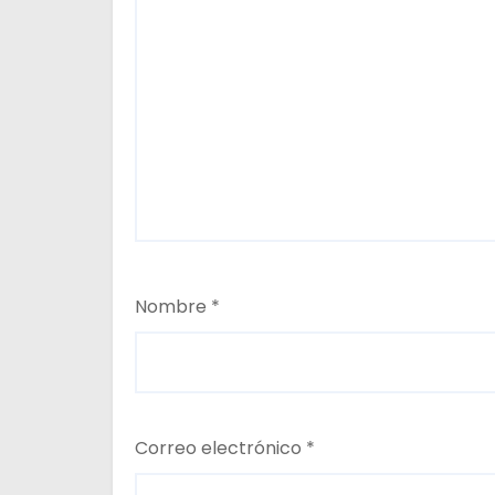
d
a
s
Nombre
*
Correo electrónico
*