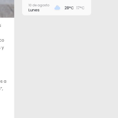
10 de agosto
28°C
17°C
Lunes
11 de agosto
26°C
17°C
Martes
s
12 de agosto
29°C
16°C
Miércoles
oco
 y
13 de agosto
30°C
21°C
Jueves
14 de agosto
30°C
19°C
Viernes
os a
”,