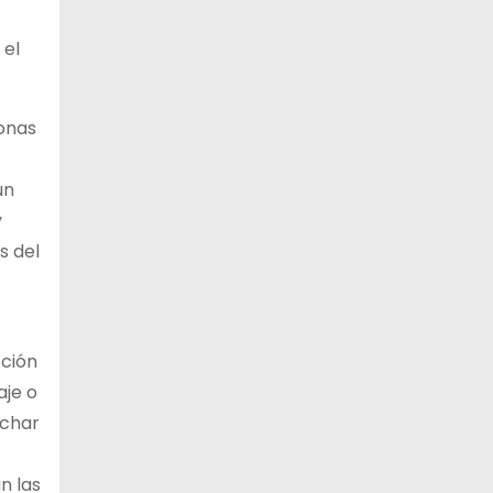
 el
sonas
un
y
s del
cción
aje o
uchar
n las