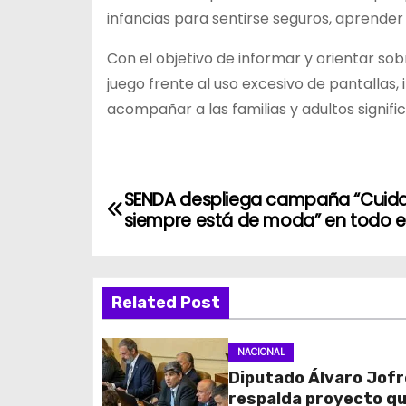
infancias para sentirse seguros, aprender
Con el objetivo de informar y orientar so
juego frente al uso excesivo de pantallas
acompañar a las familias y adultos signific
N
SENDA despliega campaña “Cuid
siempre está de moda” en todo el
a
v
Related Post
e
g
NACIONAL
Diputado Álvaro Jofr
a
respalda proyecto q