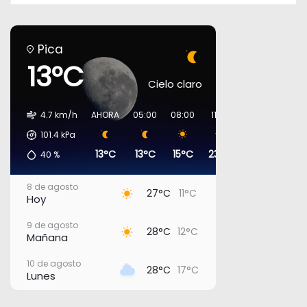
Pica
13°C
Cielo claro
4.7 km/h
AHORA
05:00
08:00
11:00
14:00
17:00
101.4
kPa
13°C
13°C
15°C
23°C
26°C
27°C
40
%
8 de agosto
27°C
11°C
Hoy
9 de agosto
28°C
12°C
Mañana
10 de agosto
28°C
17°C
Lunes
11 de agosto