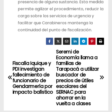
presencia de alguna sustancia. Esta medida
permite agilizar el procedimiento, reducir la
carga sobre los servicios de urgencia y
facilitar que Carabineros mantenga la
continuidad del punto de fiscalización.
Seremi de
N
Economía llama a
a
Fiscalía Iquique y
familias de
PDI investigan
Tarapacá a utilizar
v
fallecimiento de
buscador de
funcionario de
precios de útiles
e
Gendarmería por
escolares del
impacto balístico
SERNAC para
g
ahorrar en la
vuelta a clases
a