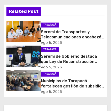
c
Related Post
i
ó
TARAPACÁ
Seremi de Transportes y
n
Telecomunicaciones encabezó
primera mesa de coordinación
Ago 5, 2026
d
para el retiro de cables en
TARAPACÁ
desuso en Iquique
e
Seremi de Gobierno destaca
que Ley de Reconstrucción
e
Nacional impulsará la inversión
Ago 5, 2026
y el empleo en Tarapacá
TARAPACÁ
n
Municipios de Tarapacá
t
fortalecen gestión de subsidios
de agua potable en jornada
Ago 5, 2026
r
regional organizada por Aguas
del Altiplano y ANDESS
a