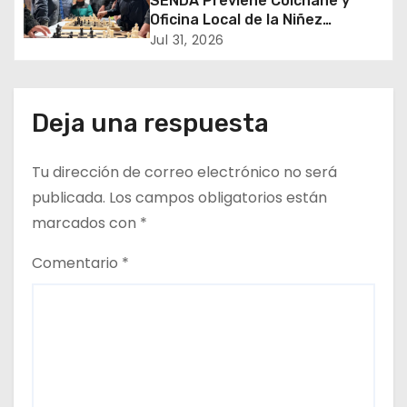
SENDA Previene Colchane y
r
Oficina Local de la Niñez
promueven el buen uso del
Jul 31, 2026
a
tiempo libre con jornada
recreativa de ajedrez
d
Deja una respuesta
a
s
Tu dirección de correo electrónico no será
publicada.
Los campos obligatorios están
marcados con
*
Comentario
*