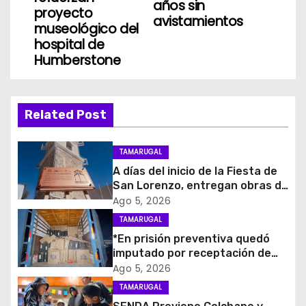
g
años sin
proyecto
avistamientos
museológico del
a
hospital de
Humberstone
c
i
Related Post
ó
n
TAMARUGAL
A días del inicio de la Fiesta de
d
San Lorenzo, entregan obras de
emergencia para resguardar su
Ago 5, 2026
e
histórico campanario
TAMARUGAL
e
*En prisión preventiva quedó
imputado por receptación de
n
cigarrillos avaluados en $1.600
Ago 5, 2026
millones*
t
TAMARUGAL