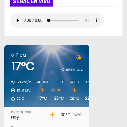
SEÑAL EN VIVO
Pica
17°C
Cielo claro
5.1 km/h
AHORA
11:00
14:00
17:00
20:00
23:00
101.4
kPa
17°C
25°C
29°C
29°C
19°C
17°C
22
%
6 de agosto
30°C
14°C
Hoy