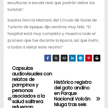
esculturas a escala real, que podrán visitar los
turistas”.
Susana García Mamani, del Círculo de Guías de
Turismo de Iquique, dijo sentirse muy feliz. “El
hospital está muy completo y muestra todo el
proceso que fue durante la época, así que invito
a todos a visitar este recinto”
Capsulas
N
audiovisuales con
a
relatos de
Histórico registro
pampinos y
del gato andino
v
personas
en Parque
asociados a la
Nacional Volcán
e
salud salitrera
Isluga tras seis
refuerzan