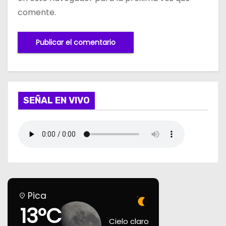
comente.
SEÑAL EN VIVO
Pica
13°C
Cielo claro