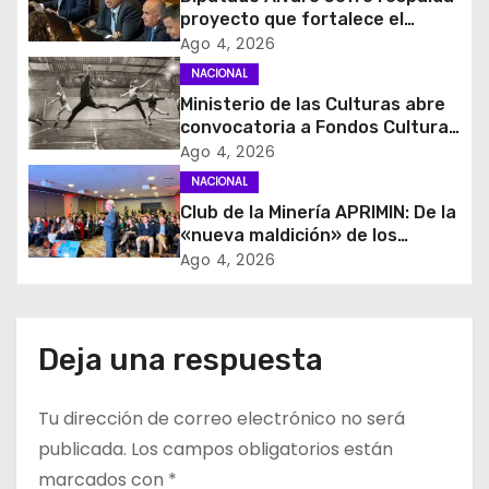
c
proyecto que fortalece el
control de identidad durante
Ago 4, 2026
i
estados de excepción
NACIONAL
Ministerio de las Culturas abre
ó
convocatoria a Fondos Cultura
2027 con foco en
Ago 4, 2026
n
transparencia, innovación y
NACIONAL
acceso ciudadano
d
Club de la Minería APRIMIN: De la
«nueva maldición» de los
e
recursos al rol clave de los
Ago 4, 2026
proveedores
e
n
Deja una respuesta
t
Tu dirección de correo electrónico no será
r
publicada.
Los campos obligatorios están
a
marcados con
*