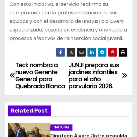
Con esta iniciativa, el servicio reafirma su
compromiso con la profesionalización de sus
equipos y con el desarrollo de una justicia juvenil
especializada, basada en evidencia y orientada a
procesos efectivos de reinserción social juvenil.
Teck nombra a
JUNJI prepara sus
N
nuevo Gerente
jardines infantiles
a
General para
para el año
Quebrada Blanca
parvulario 2026.
v
e
Related Post
g
NACIONAL
a
Diputado Álvaro Jofré respalda