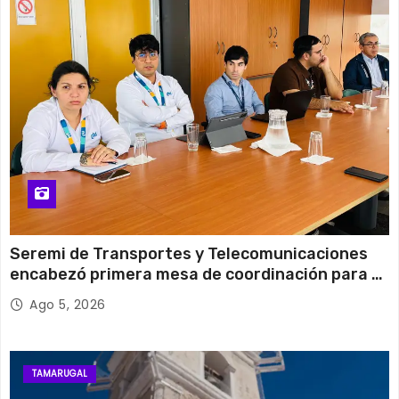
13 de agosto
30°C
20°C
Jueves
Seremi de Transportes y Telecomunicaciones
encabezó primera mesa de coordinación para el
retiro de cables en desuso en Iquique
Ago 5, 2026
TAMARUGAL