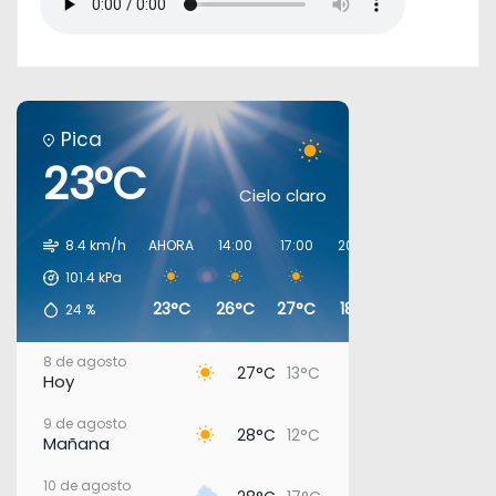
Pica
23°C
Cielo claro
8.4 km/h
AHORA
14:00
17:00
20:00
23:00
02:00
101.4
kPa
23°C
26°C
27°C
18°C
16°C
14°C
24
%
8 de agosto
27°C
13°C
Hoy
9 de agosto
28°C
12°C
Mañana
10 de agosto