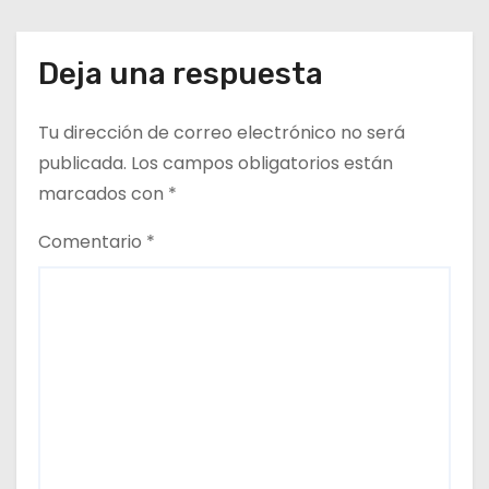
r
del Altiplano y ANDESS
a
Deja una respuesta
d
Tu dirección de correo electrónico no será
a
publicada.
Los campos obligatorios están
s
marcados con
*
Comentario
*