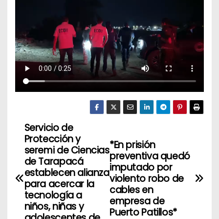
Servicio de
N
Protección y
*En prisión
a
seremi de Ciencias
preventiva quedó
de Tarapacá
imputado por
v
establecen alianza
violento robo de
para acercar la
cables en
e
tecnología a
empresa de
niños, niñas y
g
Puerto Patillos*
adolescentes de