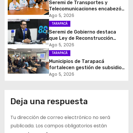
Seremi de Transportes y
ó
Telecomunicaciones encabezó
primera mesa de coordinación
Ago 5, 2026
n
para el retiro de cables en
TARAPACÁ
desuso en Iquique
d
Seremi de Gobierno destaca
que Ley de Reconstrucción
e
Nacional impulsará la inversión
Ago 5, 2026
y el empleo en Tarapacá
TARAPACÁ
e
Municipios de Tarapacá
fortalecen gestión de subsidios
n
de agua potable en jornada
Ago 5, 2026
regional organizada por Aguas
t
del Altiplano y ANDESS
r
Deja una respuesta
a
Tu dirección de correo electrónico no será
d
publicada.
Los campos obligatorios están