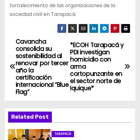
fortalecimiento de las organizaciones de la
sociedad civil en Tarapacá.
Cavancha
N
*ECOH Tarapacá y
consolida su
PDI investigan
a
sostenibilidad al
homicidio con
renovar por tercer
arma
v
año la
cortopunzante en
certificación
el sector norte de
e
internacional “Blue
Iquique*
Flag”
g
a
Related Post
c
i
TARAPACÁ