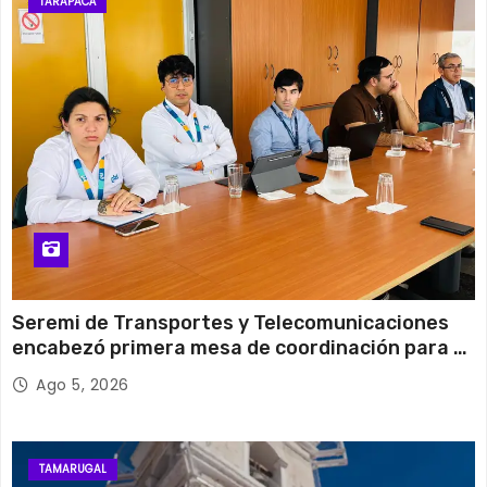
Miércoles
TARAPACÁ
13 de agosto
30°C
20°C
Jueves
Seremi de Transportes y Telecomunicaciones
encabezó primera mesa de coordinación para el
retiro de cables en desuso en Iquique
Ago 5, 2026
TAMARUGAL