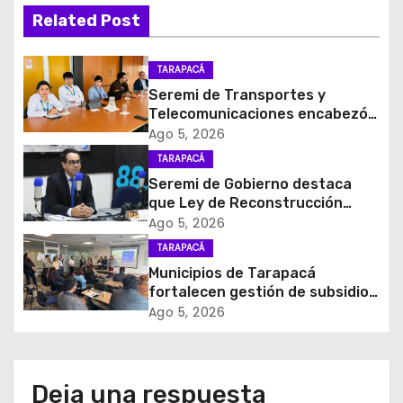
a
Related Post
c
TARAPACÁ
i
Seremi de Transportes y
Telecomunicaciones encabezó
ó
primera mesa de coordinación
Ago 5, 2026
para el retiro de cables en
TARAPACÁ
n
desuso en Iquique
Seremi de Gobierno destaca
d
que Ley de Reconstrucción
Nacional impulsará la inversión
Ago 5, 2026
e
y el empleo en Tarapacá
TARAPACÁ
Municipios de Tarapacá
e
fortalecen gestión de subsidios
de agua potable en jornada
Ago 5, 2026
n
regional organizada por Aguas
del Altiplano y ANDESS
t
Deja una respuesta
r