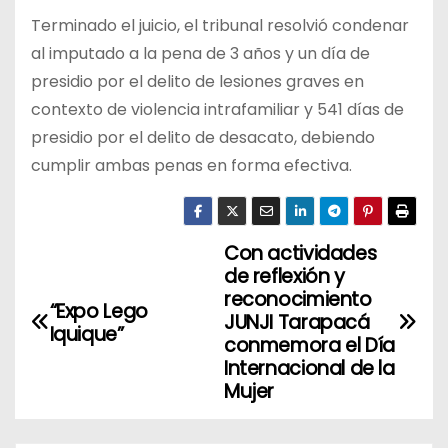
Terminado el juicio, el tribunal resolvió condenar
al imputado a la pena de 3 años y un día de
presidio por el delito de lesiones graves en
contexto de violencia intrafamiliar y 541 días de
presidio por el delito de desacato, debiendo
cumplir ambas penas en forma efectiva.
Con actividades
N
de reflexión y
a
reconocimiento
“Expo Lego
JUNJI Tarapacá
Iquique”
v
conmemora el Día
Internacional de la
e
Mujer
g