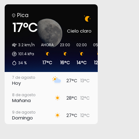
Pica
17°C
Cielo claro
3.2 km/h
AHORA
23:00
02:00
05:00
08:00
11:00
101.4
kPa
17°C
16°C
14°C
12°C
15°C
23°C
34
%
7 de agosto
27°C
13°C
Hoy
8 de agosto
28°C
12°C
Mañana
9 de agosto
27°C
12°C
Domingo
10 de agosto
28°C
17°C
Lunes