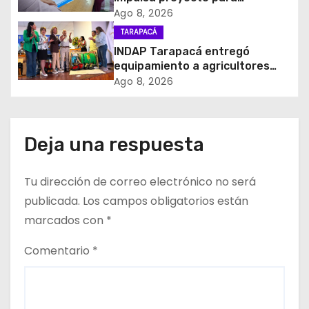
n
homenajear en vida al campeón
Ago 8, 2026
mundial Raúl Choque
d
TARAPACÁ
INDAP Tarapacá entregó
e
equipamiento a agricultores
para prevenir la mosca de la
Ago 8, 2026
e
fruta en Pica
n
Deja una respuesta
t
r
Tu dirección de correo electrónico no será
publicada.
Los campos obligatorios están
a
marcados con
*
d
Comentario
*
a
s