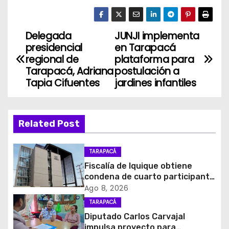
Delegada
JUNJI implementa
N
presidencial
en Tarapacá
a
regional de
plataforma para
Tarapacá, Adriana
postulación a
v
Tapia Cifuentes
jardines infantiles
e
g
Related Post
a
TARAPACÁ
c
Fiscalía de Iquique obtiene
condena de cuarto participante
i
en violento asalto a
Ago 8, 2026
comerciante
TARAPACÁ
ó
Diputado Carlos Carvajal
impulsa proyecto para