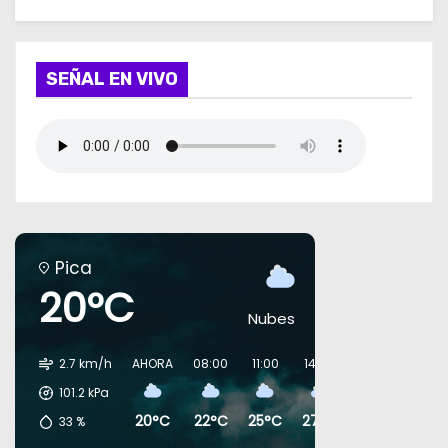
SEÑAL EN VIVO
Pica
20°C
Nubes
2.7 km/h
AHORA
08:00
11:00
14:00
17:00
20:00
101.2
kPa
20°C
22°C
25°C
27°C
25°C
24°C
33
%