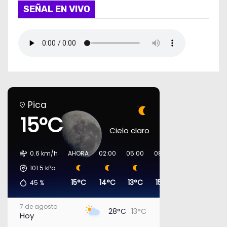
SEÑAL EN VIVO
Pica
15°C
Cielo claro
0.6 km/h
AHORA
02:00
05:00
08:00
11:00
14:00
101.5
kPa
15°C
14°C
13°C
15°C
23°C
26°C
45
%
7 de agosto
28°C
13°C
Hoy