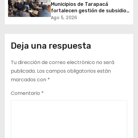
e
Municipios de Tarapacá
fortalecen gestión de subsidios
n
de agua potable en jornada
Ago 5, 2026
regional organizada por Aguas
t
del Altiplano y ANDESS
r
Deja una respuesta
a
Tu dirección de correo electrónico no será
d
publicada.
Los campos obligatorios están
a
marcados con
*
s
Comentario
*