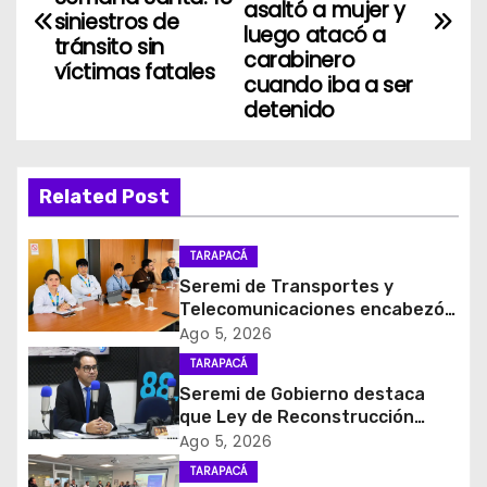
asaltó a mujer y
siniestros de
v
luego atacó a
tránsito sin
carabinero
víctimas fatales
e
cuando iba a ser
detenido
g
a
Related Post
c
i
TARAPACÁ
Seremi de Transportes y
ó
Telecomunicaciones encabezó
primera mesa de coordinación
Ago 5, 2026
n
para el retiro de cables en
TARAPACÁ
desuso en Iquique
d
Seremi de Gobierno destaca
que Ley de Reconstrucción
e
Nacional impulsará la inversión
Ago 5, 2026
y el empleo en Tarapacá
TARAPACÁ