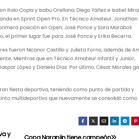
ron Italo Copia y Isabu Orellana; Diego Yáñez e Isabel Mir
iranda en Sprint Open Pro. En Técnico Amateur, Jonathan
 primera posición en Open; José Ponce y Sara Maraboli
o, el primer lugar fue para José Ponce y Erika Becerra.
fadores fueron Nicanor Castillo y Julieta Forno, además de 
te. Mientras que en Técnico Amateur Infantil y Junior,
 Gaspar López y Daniela Díaz. Por último, César Morales g
an fiesta deportiva, teniendo como punto de partida y
cinto multideportivo que nuevamente se consolidó como
va y
Copa Naranjin tiene campeón