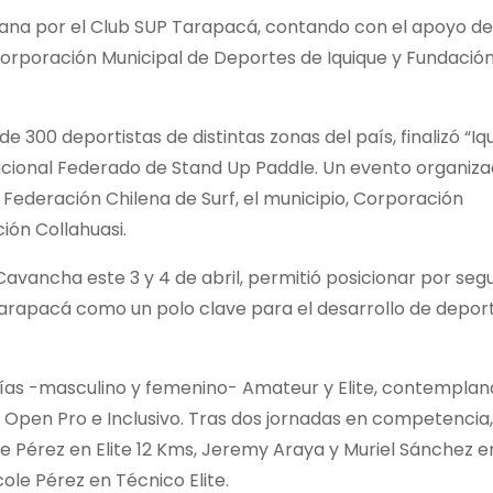
mana por el Club SUP Tarapacá, contando con el apoyo de
 Corporación Municipal de Deportes de Iquique y Fundació
300 deportistas de distintas zonas del país, finalizó “Iq
Nacional Federado de Stand Up Paddle. Un evento organiz
 Federación Chilena de Surf, el municipio, Corporación
ión Collahuasi.
Cavancha este 3 y 4 de abril, permitió posicionar por se
 Tarapacá como un polo clave para el desarrollo de depor
rías -masculino y femenino- Amateur y Elite, contempla
er, Open Pro e Inclusivo. Tras dos jornadas en competencia,
 Pérez en Elite 12 Kms, Jeremy Araya y Muriel Sánchez e
cole Pérez en Técnico Elite.