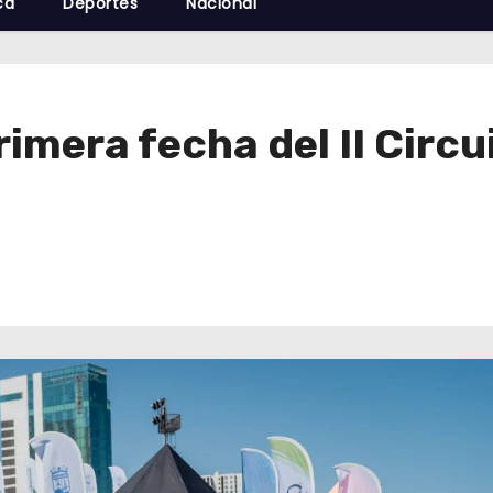
cá
Deportes
Nacional
rimera fecha del II Circu