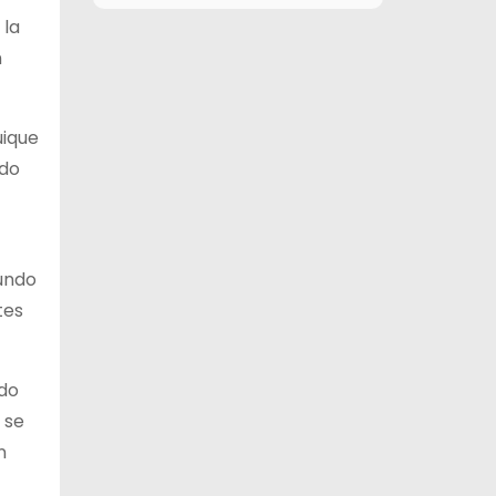
 la
12 de agosto
29°C
15°C
Miércoles
n
13 de agosto
29°C
19°C
Jueves
uique
14 de agosto
30°C
18°C
ado
Viernes
15 de agosto
26°C
15°C
Sábado
gundo
tes
ndo
 se
n