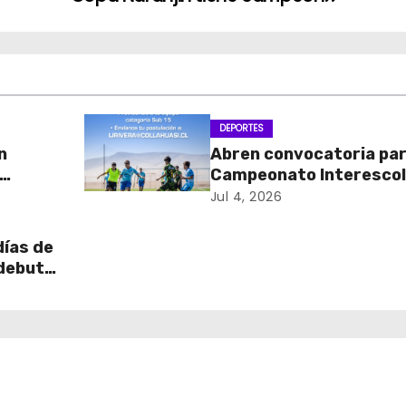
DEPORTES
n
Abren convocatoria pa
Campeonato Interescol
r de
Fútbol 11 “Copa Collahu
Jul 4, 2026
rtante
2026”
días de
 debut
thlon