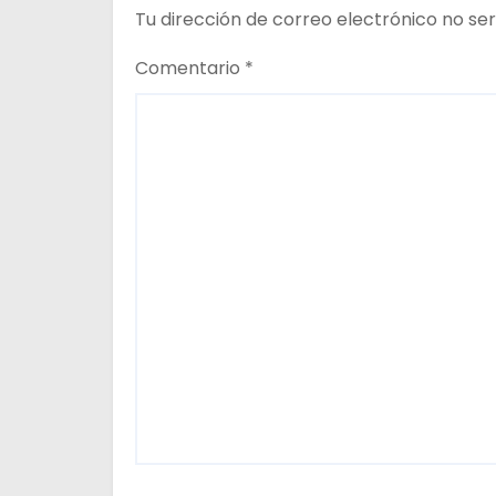
e
Tu dirección de correo electrónico no ser
e
Comentario
*
n
t
r
a
d
a
s