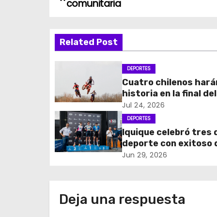
comunitaria
a
v
Related Post
e
DEPORTES
g
Cuatro chilenos hará
historia en la final del
a
Campeonato Amateu
Jul 24, 2026
c
Motocross más impo
DEPORTES
del mundo
Iquique celebró tres 
i
deporte con exitoso
del 5150 Iquique Tria
ó
Jun 29, 2026
n
d
Deja una respuesta