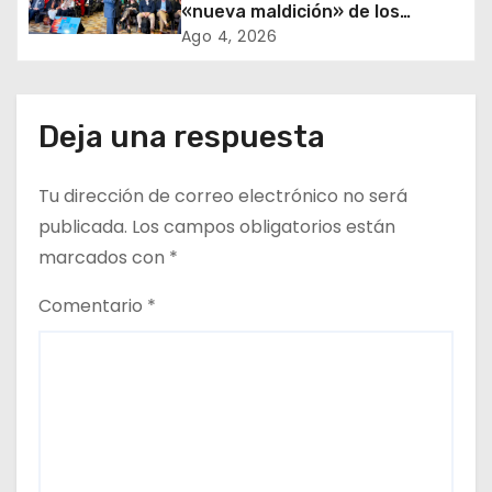
e
«nueva maldición» de los
recursos al rol clave de los
Ago 4, 2026
n
proveedores
t
Deja una respuesta
r
a
Tu dirección de correo electrónico no será
d
publicada.
Los campos obligatorios están
marcados con
*
a
Comentario
*
s