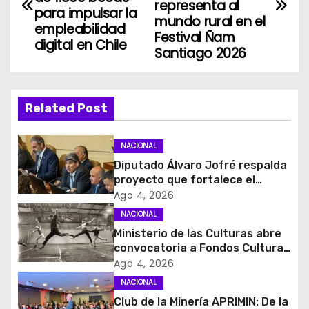
representa al
para impulsar la
v
mundo rural en el
empleabilidad
Festival Ñam
digital en Chile
e
Santiago 2026
g
a
Related Post
c
NACIONAL
i
Diputado Álvaro Jofré respalda
proyecto que fortalece el
ó
control de identidad durante
Ago 4, 2026
estados de excepción
NACIONAL
n
Ministerio de las Culturas abre
d
convocatoria a Fondos Cultura
2027 con foco en
Ago 4, 2026
e
transparencia, innovación y
NACIONAL
acceso ciudadano
Club de la Minería APRIMIN: De la