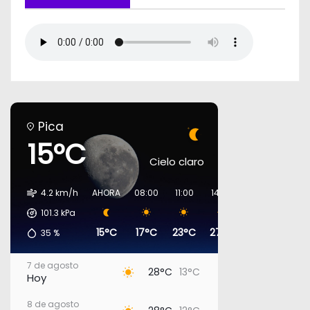
Pica
15°C
Cielo claro
4.2 km/h
AHORA
08:00
11:00
14:00
17:00
20:00
101.3
kPa
15°C
17°C
23°C
27°C
27°C
17°C
35
%
7 de agosto
28°C
13°C
Hoy
8 de agosto