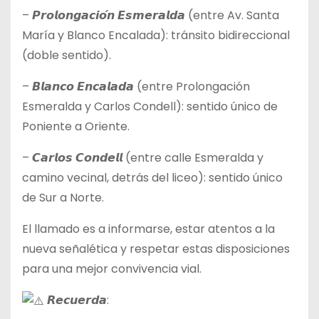
– 𝙋𝙧𝙤𝙡𝙤𝙣𝙜𝙖𝙘𝙞𝙤́𝙣 𝙀𝙨𝙢𝙚𝙧𝙖𝙡𝙙𝙖 (entre Av. Santa
María y Blanco Encalada): tránsito bidireccional
(doble sentido).
– 𝘽𝙡𝙖𝙣𝙘𝙤 𝙀𝙣𝙘𝙖𝙡𝙖𝙙𝙖 (entre Prolongación
Esmeralda y Carlos Condell): sentido único de
Poniente a Oriente.
– 𝘾𝙖𝙧𝙡𝙤𝙨 𝘾𝙤𝙣𝙙𝙚𝙡𝙡 (entre calle Esmeralda y
camino vecinal, detrás del liceo): sentido único
de Sur a Norte.
El llamado es a informarse, estar atentos a la
nueva señalética y respetar estas disposiciones
para una mejor convivencia vial.
𝙍𝙚𝙘𝙪𝙚𝙧𝙙𝙖: