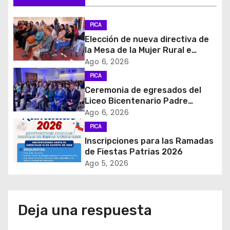
c
PICA
i
Elección de nueva directiva de
la Mesa de la Mujer Rural e
ó
Indigena
Ago 6, 2026
PICA
n
Ceremonia de egresados del
d
Liceo Bicentenario Padre
Alberto Hurtado a la industria
Ago 6, 2026
e
minera
PICA
Inscripciones para las Ramadas
e
de Fiestas Patrias 2026
Ago 5, 2026
n
t
Deja una respuesta
r