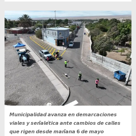
𝙈𝙪𝙣𝙞𝙘𝙞𝙥𝙖𝙡𝙞𝙙𝙖𝙙 𝙖𝙫𝙖𝙣𝙯𝙖 𝙚𝙣 𝙙𝙚𝙢𝙖𝙧𝙘𝙖𝙘𝙞𝙤𝙣𝙚𝙨
𝙫𝙞𝙖𝙡𝙚𝙨 𝙮 𝙨𝙚𝙣̃𝙖𝙡𝙚́𝙩𝙞𝙘𝙖 𝙖𝙣𝙩𝙚 𝙘𝙖𝙢𝙗𝙞𝙤𝙨 𝙙𝙚 𝙘𝙖𝙡𝙡𝙚𝙨
𝙦𝙪𝙚 𝙧𝙞𝙜𝙚𝙣 𝙙𝙚𝙨𝙙𝙚 𝙢𝙖𝙣̃𝙖𝙣𝙖 𝟲 𝙙𝙚 𝙢𝙖𝙮𝙤