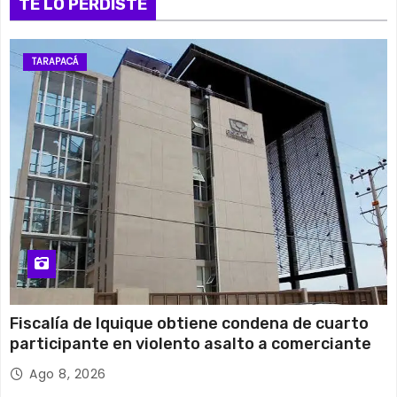
TE LO PERDISTE
29°C
18°C
Viernes
15 de agosto
27°C
17°C
Sábado
TARAPACÁ
16 de agosto
25°C
12°C
Domingo
Fiscalía de Iquique obtiene condena de cuarto
participante en violento asalto a comerciante
Ago 8, 2026