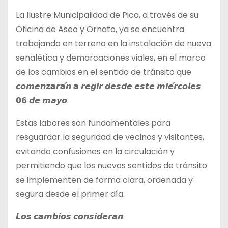
La Ilustre Municipalidad de Pica, a través de su
Oficina de Aseo y Ornato, ya se encuentra
trabajando en terreno en la instalación de nueva
señalética y demarcaciones viales, en el marco
de los cambios en el sentido de tránsito que
𝙘𝙤𝙢𝙚𝙣𝙯𝙖𝙧𝙖́𝙣 𝙖 𝙧𝙚𝙜𝙞𝙧 𝙙𝙚𝙨𝙙𝙚 𝙚𝙨𝙩𝙚 𝙢𝙞𝙚́𝙧𝙘𝙤𝙡𝙚𝙨
𝟬𝟲 𝙙𝙚 𝙢𝙖𝙮𝙤.
Estas labores son fundamentales para
resguardar la seguridad de vecinos y visitantes,
evitando confusiones en la circulación y
permitiendo que los nuevos sentidos de tránsito
se implementen de forma clara, ordenada y
segura desde el primer día.
𝙇𝙤𝙨 𝙘𝙖𝙢𝙗𝙞𝙤𝙨 𝙘𝙤𝙣𝙨𝙞𝙙𝙚𝙧𝙖𝙣: