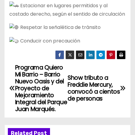
Estacionar en lugares permitidos y al
costado derecho, según el sentido de circulación
Respetar la señalética de tránsito
Conducir con precaución
Programa Quiero
N
Mi Barrio – Barrio
Show tributo a
a
Nuevo Oasis y del
Freddie Mercury,
Proyecto de
convocó a cientos
v
Mejoramiento
de personas
Integral del Parque
e
Juan Marqués.
g
a
Related Post