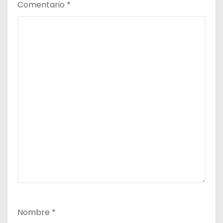
s
Comentario
*
Nombre
*