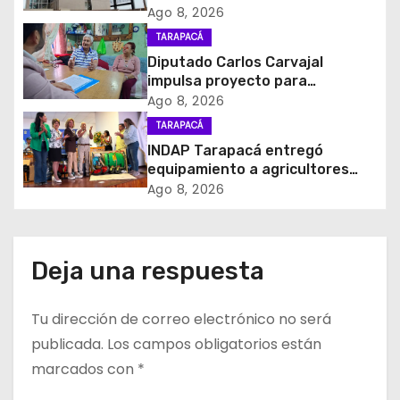
en violento asalto a
Ago 8, 2026
n
comerciante
TARAPACÁ
d
Diputado Carlos Carvajal
impulsa proyecto para
e
homenajear en vida al campeón
Ago 8, 2026
mundial Raúl Choque
TARAPACÁ
e
INDAP Tarapacá entregó
equipamiento a agricultores
n
para prevenir la mosca de la
Ago 8, 2026
fruta en Pica
t
r
Deja una respuesta
a
Tu dirección de correo electrónico no será
d
publicada.
Los campos obligatorios están
a
marcados con
*