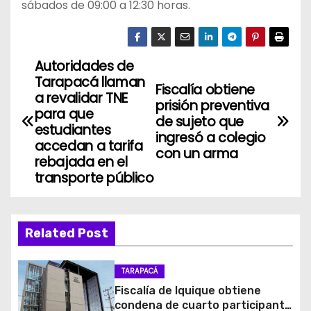
sábados de 09:00 a 12:30 horas.
Autoridades de
N
Tarapacá llaman
Fiscalía obtiene
a
a revalidar TNE
prisión preventiva
para que
de sujeto que
v
estudiantes
ingresó a colegio
accedan a tarifa
con un arma
e
rebajada en el
transporte público
g
a
Related Post
c
i
TARAPACÁ
Fiscalía de Iquique obtiene
ó
condena de cuarto participante