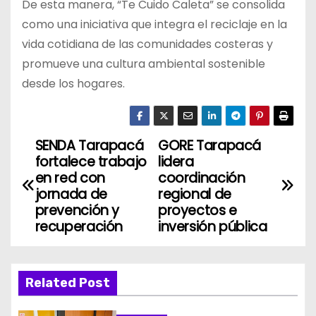
De esta manera, “Te Cuido Caleta” se consolida
como una iniciativa que integra el reciclaje en la
vida cotidiana de las comunidades costeras y
promueve una cultura ambiental sostenible
desde los hogares.
SENDA Tarapacá
GORE Tarapacá
N
fortalece trabajo
lidera
a
en red con
coordinación
jornada de
regional de
v
prevención y
proyectos e
recuperación
inversión pública
e
g
Related Post
a