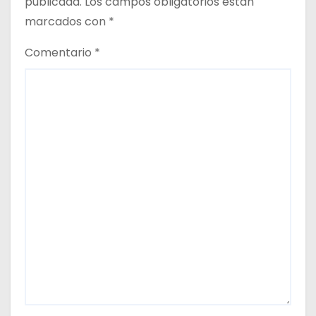
publicada.
Los campos obligatorios están
d
marcados con
*
a
Comentario
*
s