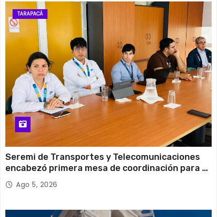
12 de agosto
31°C
15°C
Miércoles
TARAPACÁ
13 de agosto
30°C
20°C
Jueves
Seremi de Transportes y Telecomunicaciones
encabezó primera mesa de coordinación para el
retiro de cables en desuso en Iquique
Ago 5, 2026