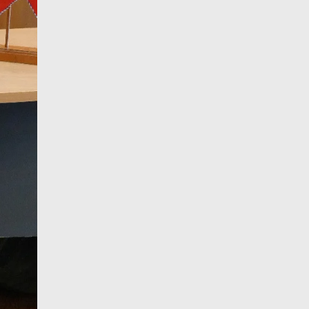
11 de agosto
27°C
16°C
Martes
12 de agosto
31°C
15°C
Miércoles
13 de agosto
30°C
20°C
Jueves