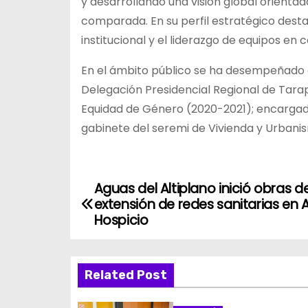
y desarrollando una visión global orientad
comparada. En su perfil estratégico desta
institucional y el liderazgo de equipos en
En el ámbito público se ha desempeñado 
Delegación Presidencial Regional de Tarap
Equidad de Género (2020-2021); encargad
gabinete del seremi de Vivienda y Urban
Aguas del Altiplano inició obras d
N
extensión de redes sanitarias en A
a
Hospicio
v
Related Post
e