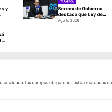
TARAPACÁ
es y
Seremi de Gobierno
destaca que Ley de
sa de
Reconstrucción Nacion
Ago 5, 2026
retiro
impulsará la inversión y
en
empleo en Tarapacá
cá
e
table
 del
á publicada.
Los campos obligatorios están marcados c