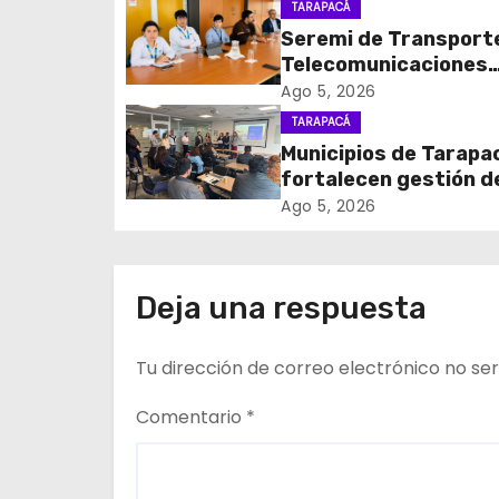
g
TARAPACÁ
Seremi de Transport
a
Telecomunicaciones
c
encabezó primera me
Ago 5, 2026
coordinación para el 
TARAPACÁ
i
de cables en desuso 
Municipios de Tarapa
Iquique
fortalecen gestión d
ó
subsidios de agua po
Ago 5, 2026
n
en jornada regional
organizada por Aguas
d
Altiplano y ANDESS
Deja una respuesta
e
Tu dirección de correo electrónico no ser
e
n
Comentario
*
t