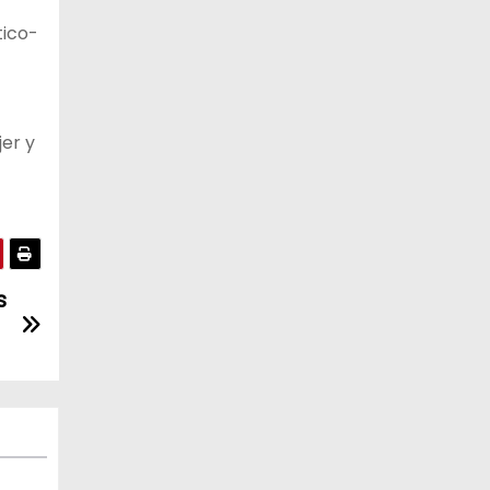
tico-
jer y
s