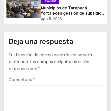
TARAPACÁ
e
Municipios de Tarapacá
fortalecen gestión de subsidios
n
de agua potable en jornada
Ago 5, 2026
regional organizada por Aguas
t
del Altiplano y ANDESS
r
Deja una respuesta
a
Tu dirección de correo electrónico no será
d
publicada.
Los campos obligatorios están
a
marcados con
*
s
Comentario
*