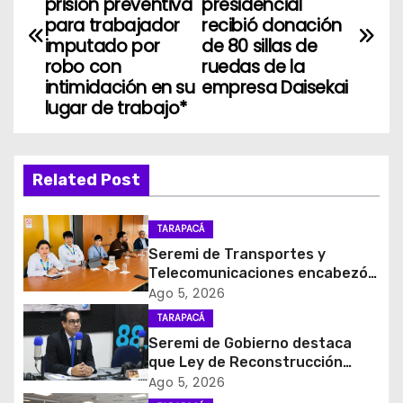
a
prisión preventiva
presidencial
para trabajador
recibió donación
v
imputado por
de 80 sillas de
robo con
ruedas de la
e
intimidación en su
empresa Daisekai
lugar de trabajo*
g
a
Related Post
c
i
TARAPACÁ
Seremi de Transportes y
ó
Telecomunicaciones encabezó
primera mesa de coordinación
Ago 5, 2026
n
para el retiro de cables en
TARAPACÁ
desuso en Iquique
d
Seremi de Gobierno destaca
que Ley de Reconstrucción
e
Nacional impulsará la inversión
Ago 5, 2026
y el empleo en Tarapacá