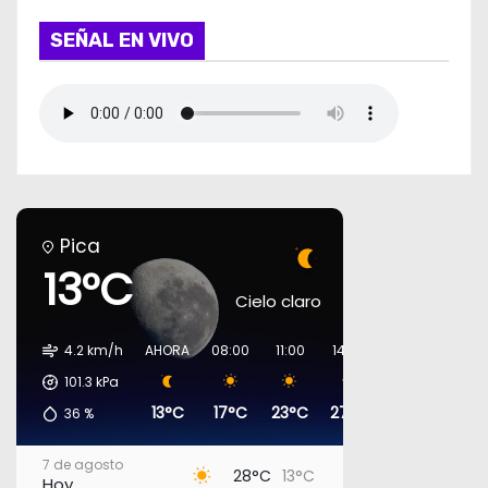
SEÑAL EN VIVO
Pica
13°C
Cielo claro
4.2 km/h
AHORA
08:00
11:00
14:00
17:00
20:00
101.3
kPa
13°C
17°C
23°C
27°C
27°C
17°C
36
%
7 de agosto
28°C
13°C
Hoy