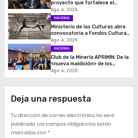
proyecto que fortalece el
i
control de identidad durante
Ago 4, 2026
estados de excepción
NACIONAL
ó
Ministerio de las Culturas abre
convocatoria a Fondos Cultura
n
2027 con foco en
Ago 4, 2026
transparencia, innovación y
d
NACIONAL
acceso ciudadano
Club de la Minería APRIMIN: De la
e
«nueva maldición» de los
recursos al rol clave de los
Ago 4, 2026
e
proveedores
n
Deja una respuesta
t
r
Tu dirección de correo electrónico no será
publicada.
Los campos obligatorios están
a
marcados con
*