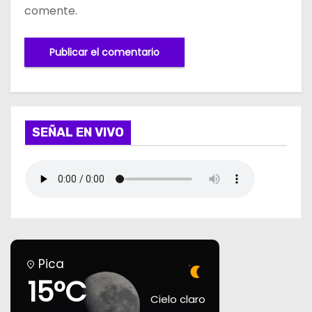
comente.
SEÑAL EN VIVO
Pica
15°C
Cielo claro