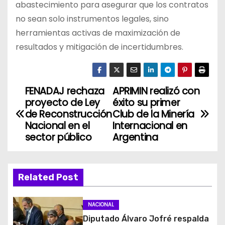
abastecimiento para asegurar que los contratos
no sean solo instrumentos legales, sino
herramientas activas de maximización de
resultados y mitigación de incertidumbres.
FENADAJ rechaza
APRIMIN realizó con
N
proyecto de Ley
éxito su primer
a
de Reconstrucción
Club de la Minería
Nacional en el
Internacional en
v
sector público
Argentina
e
g
Related Post
a
NACIONAL
c
Diputado Álvaro Jofré respalda