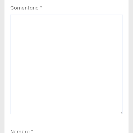
d
Comentario
*
a
s
Nombre
*