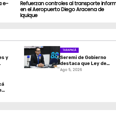
a e-
Refuerzan controles al transporte infor
en el Aeropuerto Diego Aracena de
Iquique
TARAPACÁ
es y
Seremi de Gobierno
destaca que Ley de
sa de
Reconstrucción Nacion
Ago 5, 2026
retiro
impulsará la inversión y
en
empleo en Tarapacá
cá
e
table
 del