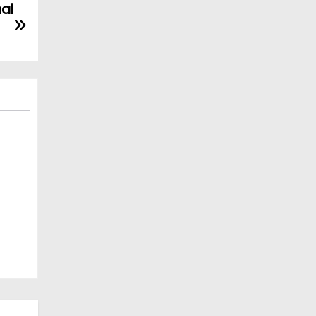
mal
al
 el