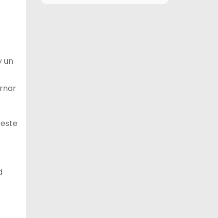
9 de agosto
27°C
11°C
Domingo
10 de agosto
28°C
16°C
Lunes
y un
11 de agosto
28°C
20°C
Martes
rnar
12 de agosto
29°C
15°C
Miércoles
 este
d