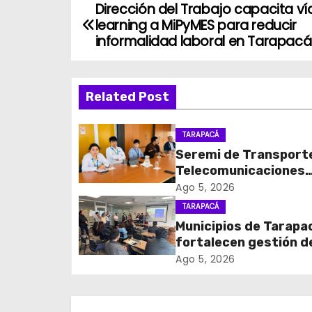
Dirección del Trabajo capacita ví
N
learning a MiPyMES para reducir
a
informalidad laboral en Tarapacá
v
Related Post
e
g
TARAPACÁ
Seremi de Transport
a
Telecomunicaciones
c
encabezó primera me
Ago 5, 2026
coordinación para el 
TARAPACÁ
i
de cables en desuso 
Municipios de Tarapa
Iquique
fortalecen gestión d
ó
subsidios de agua po
Ago 5, 2026
n
en jornada regional
organizada por Aguas
d
Altiplano y ANDESS