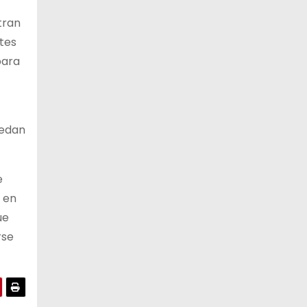
tran
ntes
para
uedan
e
d en
ue
rse