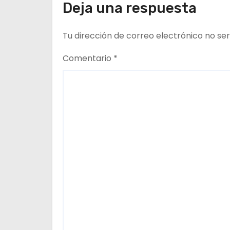
Deja una respuesta
e
Tu dirección de correo electrónico no ser
e
n
Comentario
*
t
r
a
d
a
s