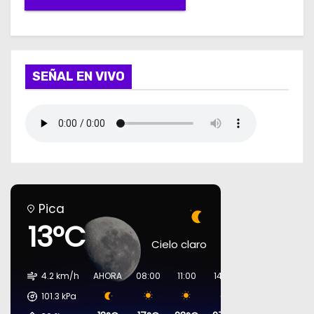
SEÑAL EN VIVO
Pica
13°C
Cielo claro
4.2 km/h
AHORA
08:00
11:00
14:00
17:00
20:00
101.3
kPa