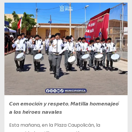
𝘾𝙤𝙣 𝙚𝙢𝙤𝙘𝙞𝙤́𝙣 𝙮 𝙧𝙚𝙨𝙥𝙚𝙩𝙤, 𝙈𝙖𝙩𝙞𝙡𝙡𝙖 𝙝𝙤𝙢𝙚𝙣𝙖𝙟𝙚𝙤́
𝙖 𝙡𝙤𝙨 𝙝𝙚́𝙧𝙤𝙚𝙨 𝙣𝙖𝙫𝙖𝙡𝙚𝙨
Esta mañana, en la Plaza Caupolicán, la