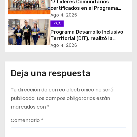
17 Lideres Comunitarios
certificados en el Programa
n
MÁS AMA
Ago 4, 2026
d
PICA
Programa Desarrollo Inclusivo
e
Territorial (DIT), realizó la
entrega de Cajas de Regulación
Ago 4, 2026
e
en dependencias de DIDECO y
del CESFAM Dr. Juan Marqués
n
Vismara.
Deja una respuesta
t
r
Tu dirección de correo electrónico no será
publicada.
Los campos obligatorios están
a
marcados con
*
d
Comentario
*
a