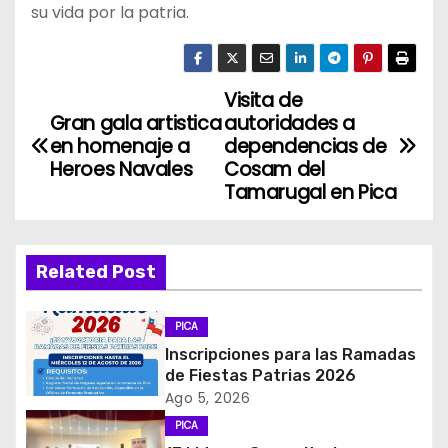
su vida por la patria.
Visita de
N
Gran gala artistica
autoridades a
a
en homenaje a
dependencias de
Heroes Navales
Cosam del
v
Tamarugal en Pica
e
g
Related Post
a
PICA
c
Inscripciones para las Ramadas
de Fiestas Patrias 2026
i
Ago 5, 2026
PICA
ó