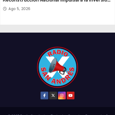
Reconstrucción Nacional impulsará la inversión
y el empleo en Tarapacá
Ago 5, 2026