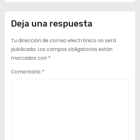
en dependencias de DIDECO y
del CESFAM Dr. Juan Marqués
t
Vismara.
Deja una respuesta
r
a
Tu dirección de correo electrónico no será
d
publicada.
Los campos obligatorios están
marcados con
*
a
Comentario
*
s