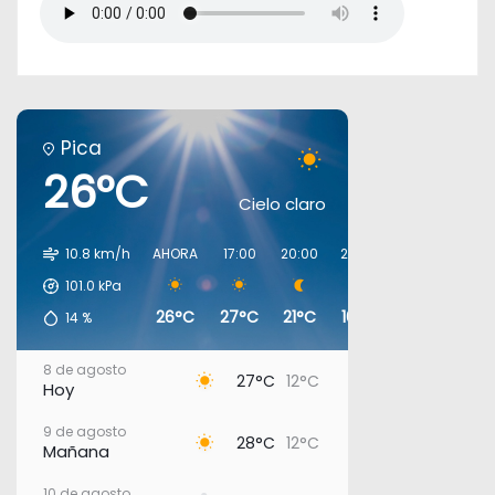
Pica
26°C
Cielo claro
10.8 km/h
AHORA
17:00
20:00
23:00
02:00
05:0
101.0
kPa
26°C
27°C
21°C
16°C
14°C
13°C
14
%
8 de agosto
27°C
12°C
Hoy
9 de agosto
28°C
12°C
Mañana
10 de agosto