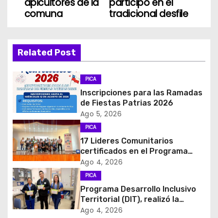
apicultores de la
participó en el
e
comuna
tradicional desfile
g
a
Related Post
c
PICA
i
Inscripciones para las Ramadas
de Fiestas Patrias 2026
ó
Ago 5, 2026
PICA
n
17 Lideres Comunitarios
d
certificados en el Programa
MÁS AMA
Ago 4, 2026
e
PICA
Programa Desarrollo Inclusivo
e
Territorial (DIT), realizó la
entrega de Cajas de Regulación
Ago 4, 2026
n