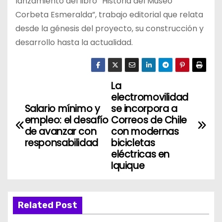
lanzamiento del libro “Historia del Museo
Corbeta Esmeralda”, trabajo editorial que relata
desde la génesis del proyecto, su construcción y
desarrollo hasta la actualidad.
La
N
electromovilidad
a
Salario mínimo y
se incorpora a
empleo: el desafío
Correos de Chile
v
de avanzar con
con modernas
responsabilidad
bicicletas
e
eléctricas en
Iquique
g
a
Related Post
c