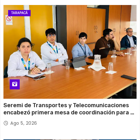
12 de agosto
29°C
17°C
Miércoles
TARAPACÁ
13 de agosto
28°C
21°C
Jueves
Seremi de Transportes y Telecomunicaciones
encabezó primera mesa de coordinación para el
retiro de cables en desuso en Iquique
Ago 5, 2026