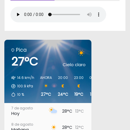
Pica
27°C
Cielo claro
14.6 km/h
AHORA
20:00
23:00
02:00
05:00
08:0
100.9
kPa
27°C
24°C
19°C
13°C
12°C
15°
10
%
7 de agosto
28°C
13°C
Hoy
8 de agosto
28°C
12°C
Mañana