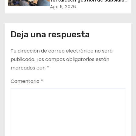
n
de agua potable en jornada
Ago 5, 2026
regional organizada por Aguas
t
del Altiplano y ANDESS
r
Deja una respuesta
a
Tu dirección de correo electrónico no será
d
publicada.
Los campos obligatorios están
a
marcados con
*
s
Comentario
*