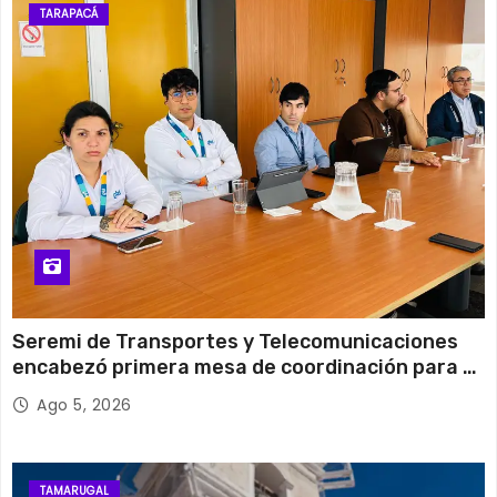
27°C
18°C
Martes
TARAPACÁ
12 de agosto
31°C
19°C
Miércoles
Seremi de Transportes y Telecomunicaciones
encabezó primera mesa de coordinación para el
retiro de cables en desuso en Iquique
Ago 5, 2026
TAMARUGAL