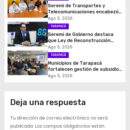
Seremi de Transportes y
ó
Telecomunicaciones encabezó
primera mesa de coordinación
Ago 5, 2026
n
para el retiro de cables en
TARAPACÁ
desuso en Iquique
d
Seremi de Gobierno destaca
que Ley de Reconstrucción
e
Nacional impulsará la inversión
Ago 5, 2026
y el empleo en Tarapacá
TARAPACÁ
e
Municipios de Tarapacá
fortalecen gestión de subsidios
n
de agua potable en jornada
Ago 5, 2026
regional organizada por Aguas
t
del Altiplano y ANDESS
r
Deja una respuesta
a
Tu dirección de correo electrónico no será
d
publicada.
Los campos obligatorios están