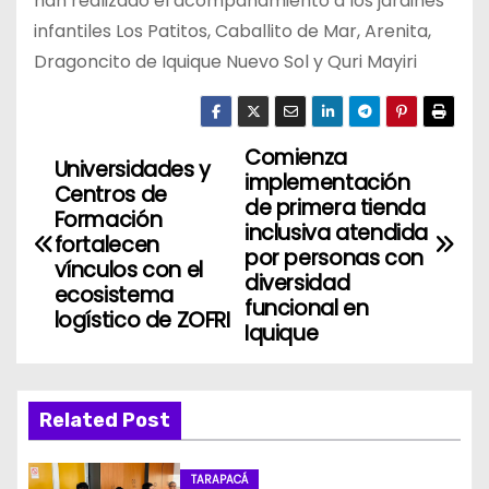
han realizado el acompañamiento a los jardines
infantiles Los Patitos, Caballito de Mar, Arenita,
Dragoncito de Iquique Nuevo Sol y Quri Mayiri
Comienza
N
Universidades y
implementación
Centros de
a
de primera tienda
Formación
inclusiva atendida
fortalecen
v
por personas con
vínculos con el
diversidad
ecosistema
e
funcional en
logístico de ZOFRI
Iquique
g
a
Related Post
c
i
TARAPACÁ