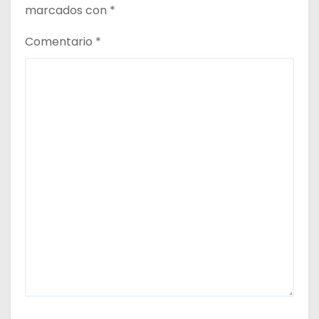
a
marcados con
*
s
Comentario
*