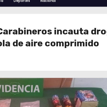
cá
Deportes
Nacional
arabineros incauta dro
tola de aire comprimido