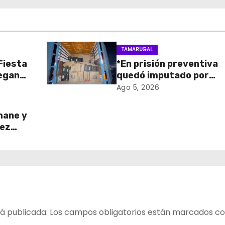
TAMARUGAL
 Fiesta
*En prisión preventiva
regan
quedó imputado por
 para
receptación de cigarril
Ago 5, 2026
ico
avaluados en $1.600
millones*
hane y
ñez
o del
ada
z
á publicada.
Los campos obligatorios están marcados c