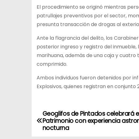
El procedimiento se originó mientras perso
patrullajes preventivos por el sector, mo
presunta transacción de drogas al exterior
Ante la flagrancia del delito, los Carabiner
posterior ingreso y registro del inmueble,
marihuana, además de una caja y cuatro tub
comprimido.
Ambos individuos fueron detenidos por inf
Explosivos, quienes registran en conjunto 2
Geoglifos de Pintados celebrará el
N
Patrimonio con experiencia astr
a
nocturna