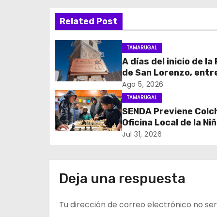
v
Related Post
e
g
TAMARUGAL
A días del inicio de la
a
de San Lorenzo, ent
c
obras de emergencia
Ago 5, 2026
resguardar su histór
TAMARUGAL
i
campanario
SENDA Previene Colc
Oficina Local de la Ni
ó
promueven el buen us
Jul 31, 2026
n
tiempo libre con jorn
recreativa de ajedre
d
Deja una respuesta
e
Tu dirección de correo electrónico no ser
e