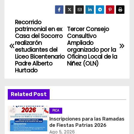
Recorrido
N
patrimonial en ex
Tercer Consejo
a
Casa del Socorro
Consultivo
realizarón
Ampliado
v
estudiantes del
organizado por la
Liceo Bicentenario
Oficina Local de la
e
Padre Alberto
Niñez (OLN)
Hurtado
g
a
Related Post
c
i
PICA
Inscripciones para las Ramadas
ó
de Fiestas Patrias 2026
Ago 5, 2026