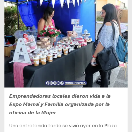
𝙀𝙢𝙥𝙧𝙚𝙣𝙙𝙚𝙙𝙤𝙧𝙖𝙨 𝙡𝙤𝙘𝙖𝙡𝙚𝙨 𝙙𝙞𝙚𝙧𝙤𝙣 𝙫𝙞𝙙𝙖 𝙖 𝙡𝙖
𝙀𝙭𝙥𝙤 𝙈𝙖𝙢𝙖́ 𝙮 𝙁𝙖𝙢𝙞𝙡𝙞𝙖 𝙤𝙧𝙜𝙖𝙣𝙞𝙯𝙖𝙙𝙖 𝙥𝙤𝙧 𝙡𝙖
𝙤𝙛𝙞𝙘𝙞𝙣𝙖 𝙙𝙚 𝙡𝙖 𝙈𝙪𝙟𝙚𝙧
Una entretenida tarde se vivió ayer en la Plaza