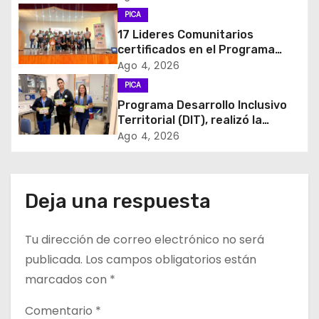
n
PICA
d
17 Lideres Comunitarios
certificados en el Programa
e
MÁS AMA
Ago 4, 2026
PICA
e
Programa Desarrollo Inclusivo
Territorial (DIT), realizó la
n
entrega de Cajas de Regulación
Ago 4, 2026
en dependencias de DIDECO y
t
del CESFAM Dr. Juan Marqués
Vismara.
r
Deja una respuesta
a
Tu dirección de correo electrónico no será
d
publicada.
Los campos obligatorios están
a
marcados con
*
s
Comentario
*