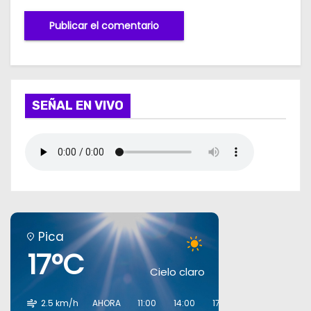
SEÑAL EN VIVO
Pica
17°C
Cielo claro
2.5 km/h
AHORA
11:00
14:00
17:00
20:00
23:00