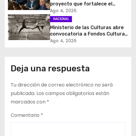
proyecto que fortalece el
e
control de identidad durante
Ago 4, 2026
estados de excepción
NACIONAL
e
Ministerio de las Culturas abre
convocatoria a Fondos Cultura
n
2027 con foco en
Ago 4, 2026
transparencia, innovación y
t
acceso ciudadano
r
Deja una respuesta
a
Tu dirección de correo electrónico no será
d
publicada.
Los campos obligatorios están
a
marcados con
*
s
Comentario
*