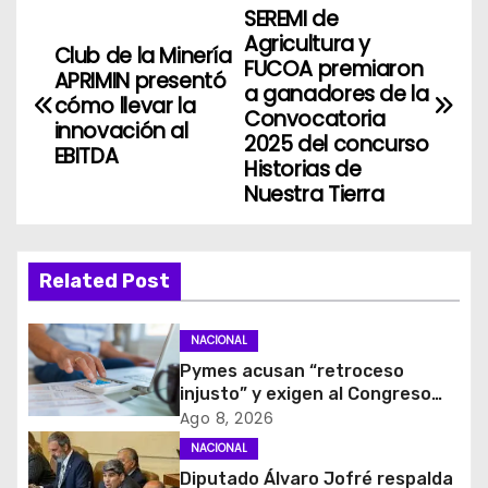
SEREMI de
N
Agricultura y
Club de la Minería
a
FUCOA premiaron
APRIMIN presentó
a ganadores de la
cómo llevar la
v
Convocatoria
innovación al
2025 del concurso
EBITDA
e
Historias de
Nuestra Tierra
g
a
Related Post
c
i
NACIONAL
Pymes acusan “retroceso
ó
injusto” y exigen al Congreso
rechazar veto que elimina el
Ago 8, 2026
n
pago oportuno a 30 días
NACIONAL
d
Diputado Álvaro Jofré respalda