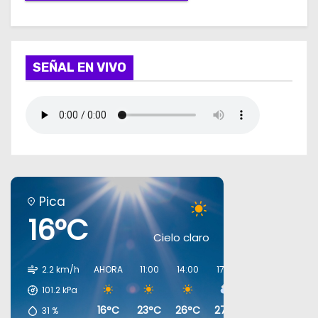
SEÑAL EN VIVO
Pica
16°C
Cielo claro
2.2 km/h
AHORA
11:00
14:00
17:00
20:00
23:00
101.2
kPa
16°C
23°C
26°C
27°C
19°C
18°C
31
%