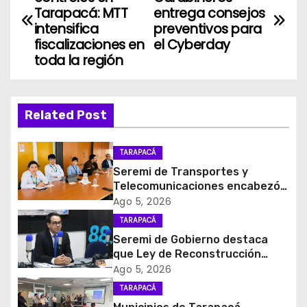
a
Tarapacá: MTT
entrega consejos
intensifica
preventivos para
v
fiscalizaciones en
el Cyberday
toda la región
e
g
Related Post
a
c
TARAPACÁ
Seremi de Transportes y
i
Telecomunicaciones encabezó
primera mesa de coordinación
Ago 5, 2026
ó
para el retiro de cables en
TARAPACÁ
desuso en Iquique
Seremi de Gobierno destaca
n
que Ley de Reconstrucción
Nacional impulsará la inversión
d
Ago 5, 2026
y el empleo en Tarapacá
TARAPACÁ
e