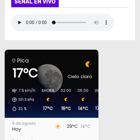
SEÑAL EN VIVO
Pica
17°C
Cielo claro
7.5 km/h
AHORA
02:00
05:00
08:00
11:00
14:00
101.3
kPa
17°C
16°C
14°C
17°C
23°C
27°C
32
%
6 de agosto
29°C
14°C
Hoy