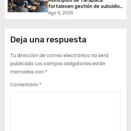
Municipios de Tarapacá
fortalecen gestión de subsidios
e
de agua potable en jornada
Ago 5, 2026
regional organizada por Aguas
n
del Altiplano y ANDESS
t
Deja una respuesta
r
Tu dirección de correo electrónico no será
a
publicada.
Los campos obligatorios están
d
marcados con
*
a
Comentario
*
s