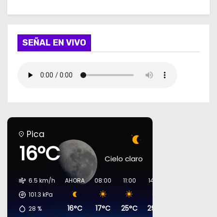
SEÑAL EN VIVO
Pica
16°C
Cielo claro
6.5 km/h
AHORA
08:00
11:00
14:00
17:00
20:00
101.3
kPa
16°C
17°C
25°C
29°C
29°C
19°C
28
%