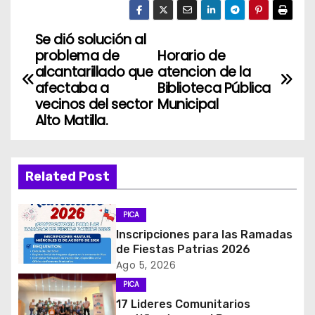
Se dió solución al
N
problema de
Horario de
a
alcantarillado que
atencion de la
afectaba a
Biblioteca Pública
v
vecinos del sector
Municipal
Alto Matilla.
e
g
Related Post
a
c
PICA
Inscripciones para las Ramadas
i
de Fiestas Patrias 2026
Ago 5, 2026
ó
PICA
17 Lideres Comunitarios
n