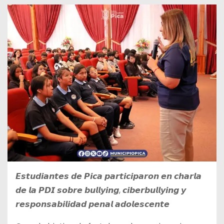
𝙀𝙨𝙩𝙪𝙙𝙞𝙖𝙣𝙩𝙚𝙨 𝙙𝙚 𝙋𝙞𝙘𝙖 𝙥𝙖𝙧𝙩𝙞𝙘𝙞𝙥𝙖𝙧𝙤𝙣 𝙚𝙣 𝙘𝙝𝙖𝙧𝙡𝙖
𝙙𝙚 𝙡𝙖 𝙋𝘿𝙄 𝙨𝙤𝙗𝙧𝙚 𝙗𝙪𝙡𝙡𝙮𝙞𝙣𝙜, 𝙘𝙞𝙗𝙚𝙧𝙗𝙪𝙡𝙡𝙮𝙞𝙣𝙜 𝙮
𝙧𝙚𝙨𝙥𝙤𝙣𝙨𝙖𝙗𝙞𝙡𝙞𝙙𝙖𝙙 𝙥𝙚𝙣𝙖𝙡 𝙖𝙙𝙤𝙡𝙚𝙨𝙘𝙚𝙣𝙩𝙚