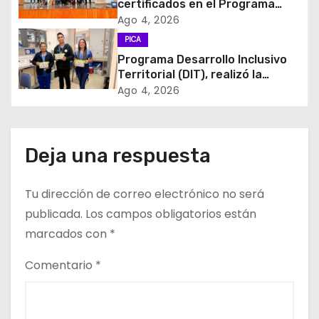
certificados en el Programa
MÁS AMA
d
Ago 4, 2026
PICA
e
Programa Desarrollo Inclusivo
Territorial (DIT), realizó la
e
entrega de Cajas de Regulación
Ago 4, 2026
en dependencias de DIDECO y
n
del CESFAM Dr. Juan Marqués
Vismara.
t
Deja una respuesta
r
Tu dirección de correo electrónico no será
a
publicada.
Los campos obligatorios están
d
marcados con
*
a
Comentario
*
s