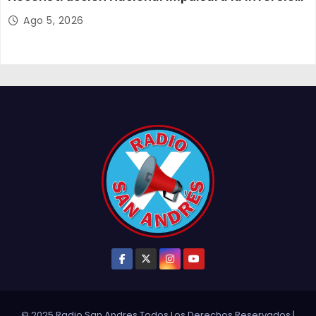
y el empleo en Tarapacá
Ago 5, 2026
© 2025 Radio San Andres Todos Los Derechos Reservados
|