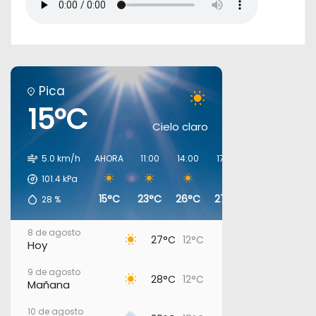
Pica
15°C
Cielo claro
5.0 km/h
AHORA
11:00
14:00
17:00
20:00
23:00
101.4
kPa
15°C
23°C
26°C
27°C
18°C
16°C
28
%
8 de agosto
27°C
12°C
Hoy
9 de agosto
28°C
12°C
Mañana
10 de agosto