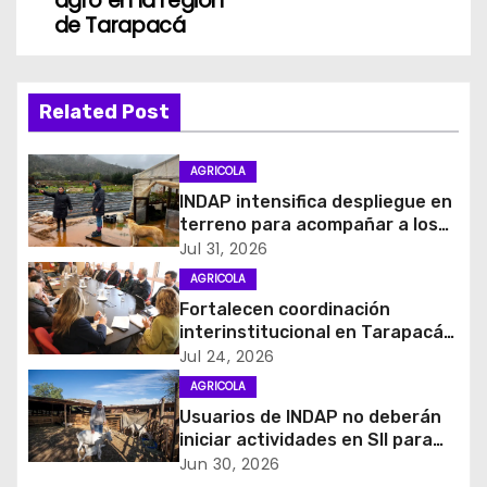
agro en la región
g
de Tarapacá
a
c
Related Post
i
AGRICOLA
ó
INDAP intensifica despliegue en
terreno para acompañar a los
n
agricultores afectados por
Jul 31, 2026
sistema frontal
d
AGRICOLA
Fortalecen coordinación
e
interinstitucional en Tarapacá
para enfrentar la mosca de la
Jul 24, 2026
e
fruta
AGRICOLA
Usuarios de INDAP no deberán
n
iniciar actividades en SII para
acceder a programas de
t
Jun 30, 2026
fomento y créditos