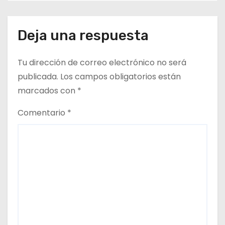
institucionales
r
a
Deja una respuesta
d
Tu dirección de correo electrónico no será
a
publicada.
Los campos obligatorios están
marcados con
*
s
Comentario
*