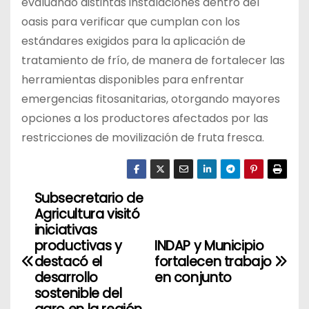
evaluando distintas instalaciones dentro del
oasis para verificar que cumplan con los
estándares exigidos para la aplicación de
tratamiento de frío, de manera de fortalecer las
herramientas disponibles para enfrentar
emergencias fitosanitarias, otorgando mayores
opciones a los productores afectados por las
restricciones de movilización de fruta fresca.
Subsecretario de
N
Agricultura visitó
a
iniciativas
productivas y
INDAP y Municipio
v
destacó el
fortalecen trabajo
desarrollo
en conjunto
e
sostenible del