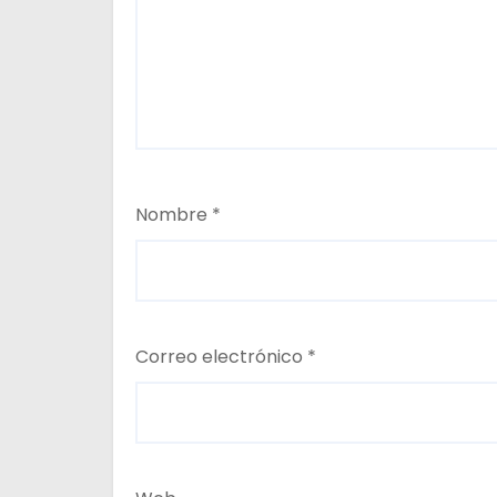
a
s
Nombre
*
Correo electrónico
*