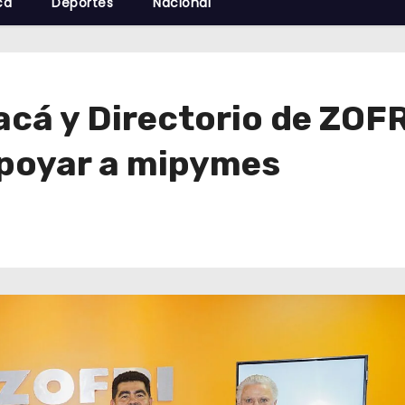
cá
Deportes
Nacional
á y Directorio de ZOFR
apoyar a mipymes