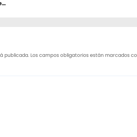
e
table
 del
á publicada.
Los campos obligatorios están marcados c