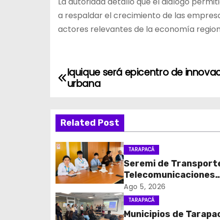
La autoridad detalló que el diálogo permit
a respaldar el crecimiento de las empresa
actores relevantes de la economía region
Iquique será epicentro de innova
N
urbana
a
v
Related Post
e
TARAPACÁ
g
Seremi de Transport
Telecomunicaciones
a
encabezó primera me
Ago 5, 2026
c
coordinación para el 
TARAPACÁ
de cables en desuso 
Municipios de Tarapa