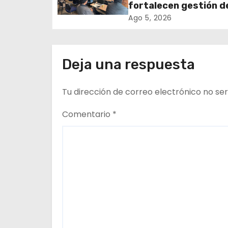
i
Iquique
fortalecen gestión d
subsidios de agua po
ó
Ago 5, 2026
en jornada regional
n
organizada por Aguas
Altiplano y ANDESS
d
Deja una respuesta
e
Tu dirección de correo electrónico no ser
e
Comentario
*
n
t
r
a
d