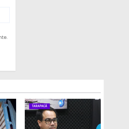
nte.
TARAPACÁ