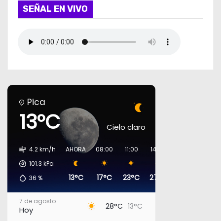
SEÑAL EN VIVO
Pica
13°C
Cielo claro
4.2 km/h
AHORA
08:00
11:00
14:00
17:00
20:00
101.3
kPa
13°C
17°C
23°C
27°C
27°C
17°C
36
%
7 de agosto
28°C
13°C
Hoy