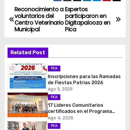
Reconocimiento a
Expertos
N
voluntarios del
participaron en
a
Centro Veterinario
Digitapalooza en
Municipal
Pica
v
e
Related Post
g
PICA
a
Inscripciones para las Ramadas
c
de Fiestas Patrias 2026
Ago 5, 2026
i
PICA
17 Lideres Comunitarios
ó
certificados en el Programa
MÁS AMA
Ago 4, 2026
n
PICA