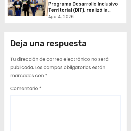
d
Programa Desarrollo Inclusivo
Territorial (DIT), realizó la
e
entrega de Cajas de Regulación
Ago 4, 2026
en dependencias de DIDECO y
e
del CESFAM Dr. Juan Marqués
Vismara.
n
Deja una respuesta
t
Tu dirección de correo electrónico no será
r
publicada.
Los campos obligatorios están
a
marcados con
*
d
Comentario
*
a
s