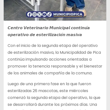
𝘾𝙚𝙣𝙩𝙧𝙤 𝙑𝙚𝙩𝙚𝙧𝙞𝙣𝙖𝙧𝙞𝙤 𝙈𝙪𝙣𝙞𝙘𝙞𝙥𝙖𝙡 𝙘𝙤𝙣𝙩𝙞𝙣𝙪́𝙖
𝙤𝙥𝙚𝙧𝙖𝙩𝙞𝙫𝙤 𝙙𝙚 𝙚𝙨𝙩𝙚𝙧𝙞𝙡𝙞𝙯𝙖𝙘𝙞𝙤́𝙣 𝙢𝙖𝙨𝙞𝙫𝙖
Con el inicio de la segunda etapa del operativo
de esterilización masiva, la Municipalidad de Pica
continúa impulsando acciones orientadas a
promover la tenencia responsable y el bienestar
de los animales de compañía de la comuna.
Luego de una primera fase en la que fueron
esterilizadas 26 mascotas, este miércoles
comenzó la segunda etapa del operativo, la que
se desarrollará durante los próximos días. Una