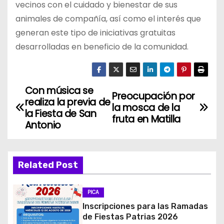
vecinos con el cuidado y bienestar de sus
animales de compañía, así como el interés que
generan este tipo de iniciativas gratuitas
desarrolladas en beneficio de la comunidad.
Con música se
N
Preocupación por
realiza la previa de
la mosca de la
a
la Fiesta de San
fruta en Matilla
Antonio
v
e
Related Post
g
PICA
a
Inscripciones para las Ramadas
c
de Fiestas Patrias 2026