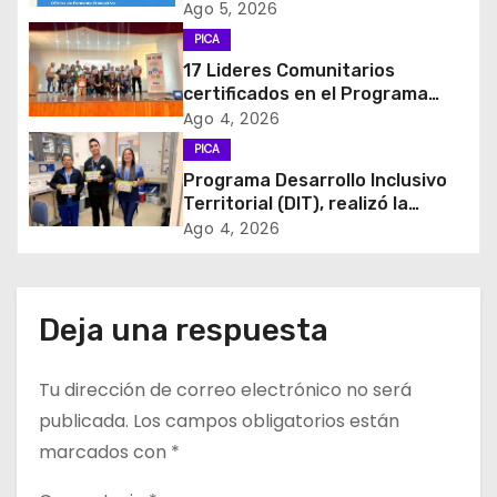
Ago 5, 2026
i
PICA
17 Lideres Comunitarios
ó
certificados en el Programa
MÁS AMA
Ago 4, 2026
n
PICA
d
Programa Desarrollo Inclusivo
Territorial (DIT), realizó la
e
entrega de Cajas de Regulación
Ago 4, 2026
en dependencias de DIDECO y
e
del CESFAM Dr. Juan Marqués
Vismara.
n
Deja una respuesta
t
Tu dirección de correo electrónico no será
r
publicada.
Los campos obligatorios están
a
marcados con
*