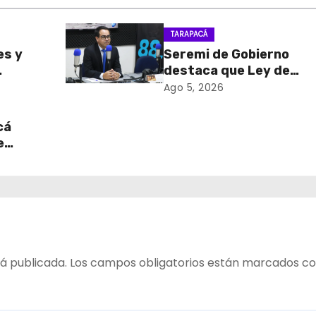
TARAPACÁ
es y
Seremi de Gobierno
destaca que Ley de
sa de
Reconstrucción Nacion
Ago 5, 2026
retiro
impulsará la inversión y
en
empleo en Tarapacá
cá
e
table
 del
á publicada.
Los campos obligatorios están marcados c