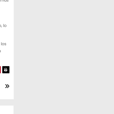
, más
e
, lo
 los
e