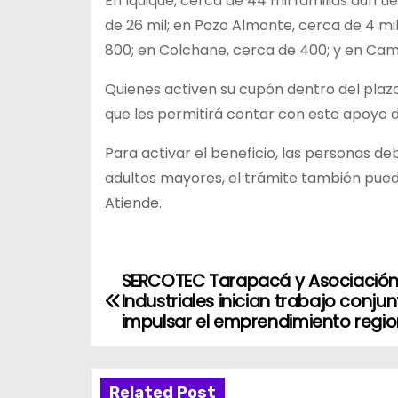
En Iquique, cerca de 44 mil familias aún t
de 26 mil; en Pozo Almonte, cerca de 4 mi
800; en Colchane, cerca de 400; y en Cam
Quienes activen su cupón dentro del plazo e
que les permitirá contar con este apoyo du
Para activar el beneficio, las personas de
adultos mayores, el trámite también puede
Atiende.
SERCOTEC Tarapacá y Asociación
N
Industriales inician trabajo conju
a
impulsar el emprendimiento regio
v
Related Post