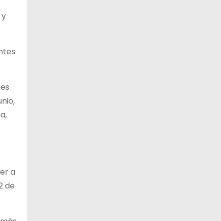
 y
antes
 es
nio,
a,
er a
2 de