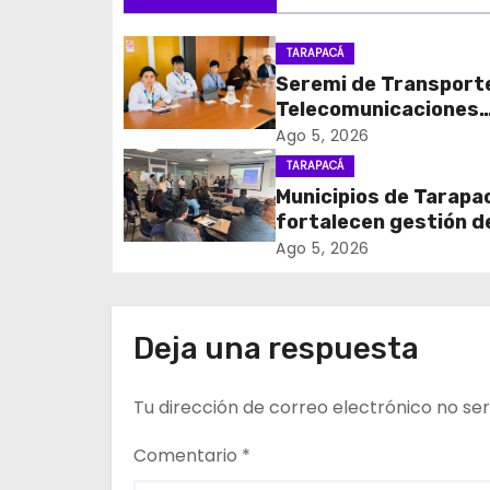
e
g
TARAPACÁ
Seremi de Transport
a
Telecomunicaciones
c
encabezó primera me
Ago 5, 2026
coordinación para el 
TARAPACÁ
i
de cables en desuso 
Municipios de Tarapa
Iquique
fortalecen gestión d
ó
subsidios de agua po
Ago 5, 2026
n
en jornada regional
organizada por Aguas
d
Altiplano y ANDESS
Deja una respuesta
e
Tu dirección de correo electrónico no ser
e
n
Comentario
*