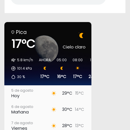
Pica
17°C
Cielo claro
5.8 km/h
AHORA
05:00
08:00
11:00
14:00
17:0
101.4
kPa
17°C
16°C
17°C
24°C
29°C
29°
30
%
5 de agosto
29°C
15°C
Hoy
6 de agosto
30°C
14°C
Mañana
7 de agosto
28°C
13°C
Viernes