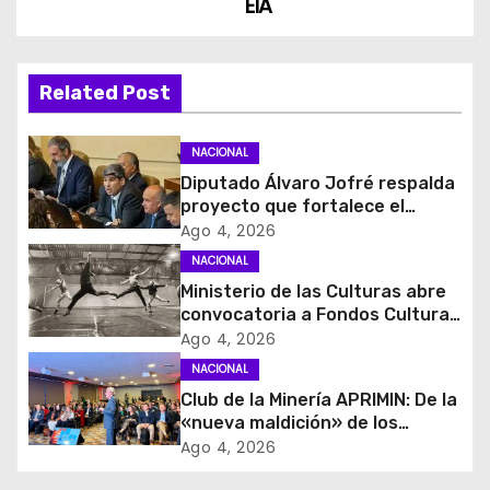
EIA
g
a
Related Post
c
i
NACIONAL
Diputado Álvaro Jofré respalda
ó
proyecto que fortalece el
control de identidad durante
Ago 4, 2026
n
estados de excepción
NACIONAL
d
Ministerio de las Culturas abre
convocatoria a Fondos Cultura
e
2027 con foco en
Ago 4, 2026
transparencia, innovación y
NACIONAL
e
acceso ciudadano
Club de la Minería APRIMIN: De la
«nueva maldición» de los
n
recursos al rol clave de los
Ago 4, 2026
proveedores
t