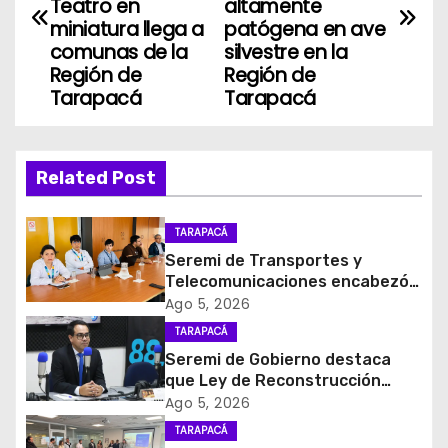
Teatro en
altamente
v
miniatura llega a
patógena en ave
comunas de la
silvestre en la
e
Región de
Región de
Tarapacá
Tarapacá
g
a
Related Post
c
i
TARAPACÁ
Seremi de Transportes y
ó
Telecomunicaciones encabezó
primera mesa de coordinación
Ago 5, 2026
n
para el retiro de cables en
TARAPACÁ
desuso en Iquique
d
Seremi de Gobierno destaca
que Ley de Reconstrucción
e
Nacional impulsará la inversión
Ago 5, 2026
y el empleo en Tarapacá
TARAPACÁ