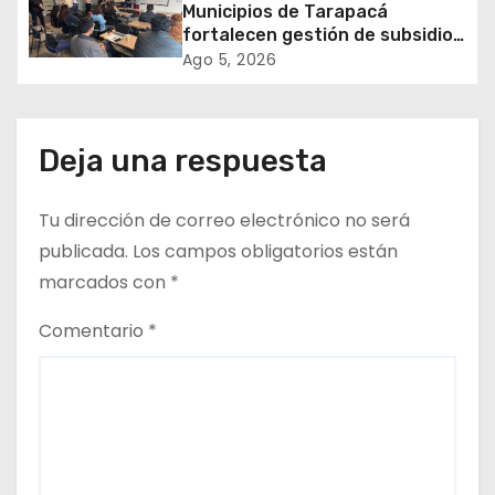
e
Municipios de Tarapacá
fortalecen gestión de subsidios
n
de agua potable en jornada
Ago 5, 2026
regional organizada por Aguas
t
del Altiplano y ANDESS
r
Deja una respuesta
a
Tu dirección de correo electrónico no será
d
publicada.
Los campos obligatorios están
a
marcados con
*
s
Comentario
*