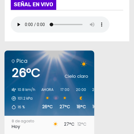
SEÑAL EN VIVO
Pica
26°C
Cielo claro
10.8 km/h
AHORA
17:00
20:00
23:00
02:00
05:0
101.2
kPa
26°C
27°C
18°C
16°C
14°C
13°C
16
%
8 de agosto
27°C
12°C
Hoy