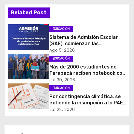
g
a
Related Post
c
EDUCACIÓN
i
Sistema de Admisión Escolar
(SAE): comienzan las
ó
postulaciones a
Ago 5, 2026
establecimientos para 2027
EDUCACIÓN
n
Más de 2000 estudiantes de
d
Tarapacá reciben notebook con
recursos pedagógicos e
Jul 30, 2026
e
internet gratis por un año
EDUCACIÓN
Por contingencia climática: se
e
extiende la inscripción a la PAES
Regular 2026
Jul 22, 2026
n
t