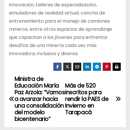
innovación, talleres de especialización,
simuladores de realidad virtual, cancha de
entrenamiento para el manejo de camiones
mineros, entre otros espacios de aprendizaje
que capacitan a los jóvenes para enfrentar
desafíos de una minería cada vez más
innovadora, inclusiva y diversa.
Ministra de
N
Educación María
Más de 520
a
Paz Arzola: “Vamos
inscritos para
a avanzar hacia
rendir la PAES de
v
una consolidación
Invierno en
del modelo
Tarapacá
e
bicentenario”