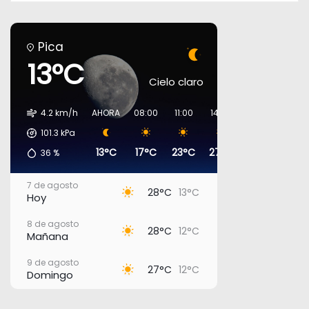
Pica
13°C
Cielo claro
4.2 km/h
AHORA
08:00
11:00
14:00
17:00
20:00
101.3
kPa
13°C
17°C
23°C
27°C
27°C
17°C
36
%
7 de agosto
28°C
13°C
Hoy
8 de agosto
28°C
12°C
Mañana
9 de agosto
27°C
12°C
Domingo
10 de agosto
27°C
16°C