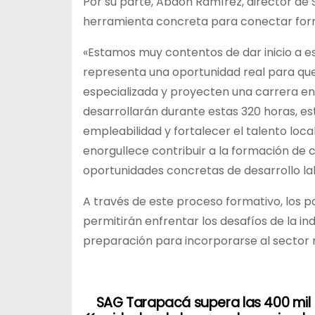
Por su parte, Abdón Ramírez, director de
herramienta concreta para conectar form
«Estamos muy contentos de dar inicio a 
representa una oportunidad real para qu
especializada y proyecten una carrera en
desarrollarán durante estas 320 horas, e
empleabilidad y fortalecer el talento loca
enorgullece contribuir a la formación de
oportunidades concretas de desarrollo lab
A través de este proceso formativo, los p
permitirán enfrentar los desafíos de la i
preparación para incorporarse al sector 
SAG Tarapacá supera las 400 mil
N