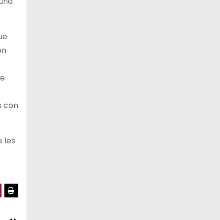
 una
ue
ón
de
s con
 les