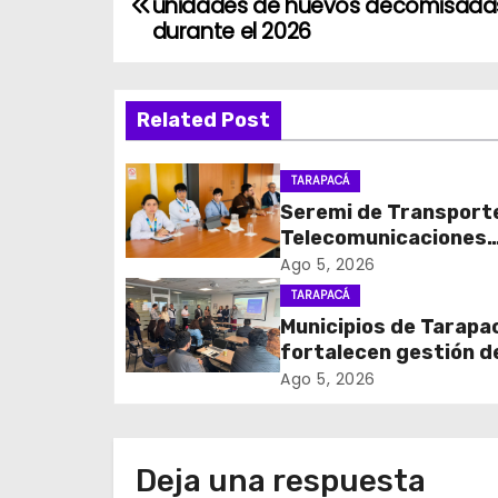
unidades de huevos decomisada
a
durante el 2026
v
Related Post
e
g
TARAPACÁ
Seremi de Transport
a
Telecomunicaciones
c
encabezó primera me
Ago 5, 2026
coordinación para el 
TARAPACÁ
i
de cables en desuso 
Municipios de Tarapa
Iquique
fortalecen gestión d
ó
subsidios de agua po
Ago 5, 2026
n
en jornada regional
organizada por Aguas
d
Altiplano y ANDESS
Deja una respuesta