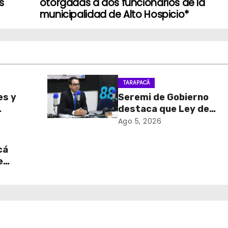
s
otorgadas a dos funcionarios de la
municipalidad de Alto Hospicio*
TARAPACÁ
es y
Seremi de Gobierno
destaca que Ley de
sa de
Reconstrucción Nacion
Ago 5, 2026
retiro
impulsará la inversión y
en
empleo en Tarapacá
cá
e
table
 del