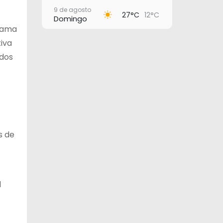
9 de agosto
27°C
12°C
Domingo
grama
10 de agosto
iva
27°C
16°C
Lunes
ados
11 de agosto
27°C
16°C
Martes
12 de agosto
31°C
15°C
Miércoles
13 de agosto
30°C
20°C
Jueves
s de
l