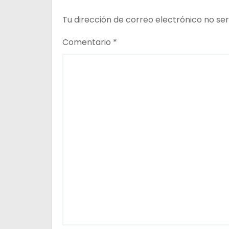
e
Tu dirección de correo electrónico no ser
e
n
Comentario
*
t
r
a
d
a
s