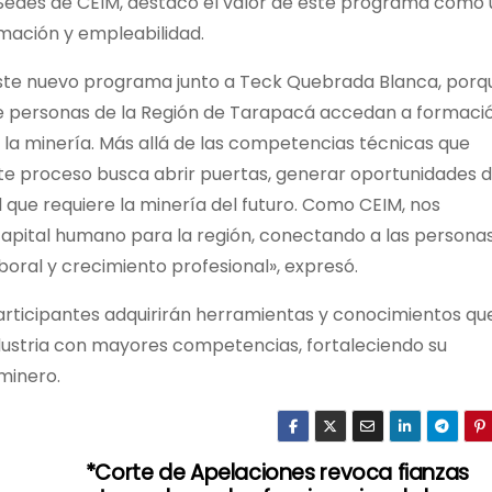
 Sedes de CEIM, destacó el valor de este programa como
ación y empleabilidad.
este nuevo programa junto a Teck Quebrada Blanca, porq
e personas de la Región de Tarapacá accedan a formaci
 la minería. Más allá de las competencias técnicas que
ste proceso busca abrir puertas, generar oportunidades 
l que requiere la minería del futuro. Como CEIM, nos
 capital humano para la región, conectando a las persona
oral y crecimiento profesional», expresó.
articipantes adquirirán herramientas y conocimientos que
ndustria con mayores competencias, fortaleciendo su
minero.
*Corte de Apelaciones revoca fianzas