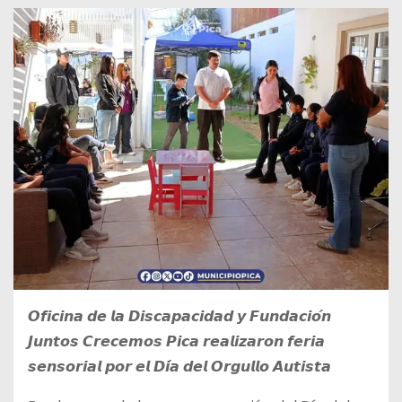
𝙊𝙛𝙞𝙘𝙞𝙣𝙖 𝙙𝙚 𝙡𝙖 𝘿𝙞𝙨𝙘𝙖𝙥𝙖𝙘𝙞𝙙𝙖𝙙 𝙮 𝙁𝙪𝙣𝙙𝙖𝙘𝙞𝙤́𝙣
𝙅𝙪𝙣𝙩𝙤𝙨 𝘾𝙧𝙚𝙘𝙚𝙢𝙤𝙨 𝙋𝙞𝙘𝙖 𝙧𝙚𝙖𝙡𝙞𝙯𝙖𝙧𝙤𝙣 𝙛𝙚𝙧𝙞𝙖
𝙨𝙚𝙣𝙨𝙤𝙧𝙞𝙖𝙡 𝙥𝙤𝙧 𝙚𝙡 𝘿𝙞́𝙖 𝙙𝙚𝙡 𝙊𝙧𝙜𝙪𝙡𝙡𝙤 𝘼𝙪𝙩𝙞𝙨𝙩𝙖