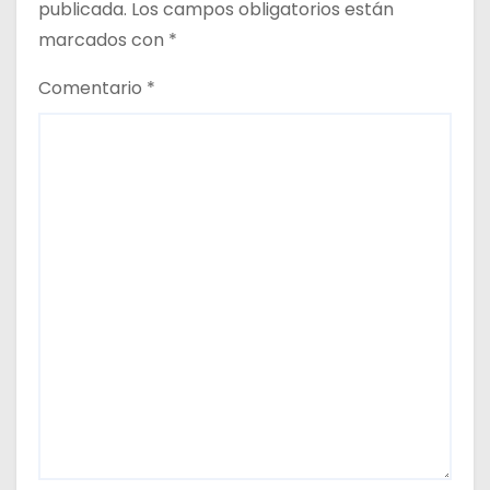
publicada.
Los campos obligatorios están
d
marcados con
*
a
Comentario
*
s