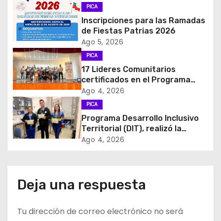
c
PICA
Inscripciones para las Ramadas
i
de Fiestas Patrias 2026
Ago 5, 2026
ó
PICA
17 Lideres Comunitarios
n
certificados en el Programa
MÁS AMA
d
Ago 4, 2026
PICA
e
Programa Desarrollo Inclusivo
Territorial (DIT), realizó la
e
entrega de Cajas de Regulación
Ago 4, 2026
en dependencias de DIDECO y
n
del CESFAM Dr. Juan Marqués
Vismara.
t
Deja una respuesta
r
Tu dirección de correo electrónico no será
a