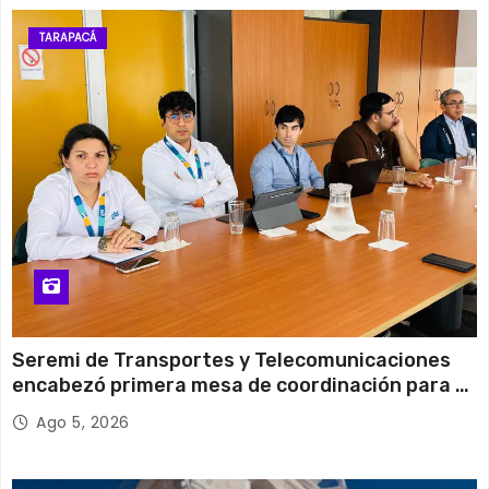
12 de agosto
29°C
17°C
Miércoles
TARAPACÁ
13 de agosto
28°C
21°C
Jueves
Seremi de Transportes y Telecomunicaciones
encabezó primera mesa de coordinación para el
retiro de cables en desuso en Iquique
Ago 5, 2026