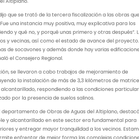
l Altiplano.
ijo que se trató de la tercera fiscalización a las obras qu
Fue una instancia muy positiva, muy explicativa para los
endo y qué no, y porqué unas primero y otras después”. 
nos y vecinas, así como el estado de avance del proyecto.
as de socavones y además donde hay varias edificacion
aló el Consejero Regional.
ación, se llevaron a cabo trabajos de mejoramiento de
cluyendo la instalación de más de 3,3 kilómetros de matric
 alcantarillado, respondiendo a las condiciones particula
ado por la presencia de suelos salinos.
del departamento de Obras de Aguas del Altiplano, destac
le y alcantarillado en este sector era fundamental para
eriores y entregar mayor tranquilidad a los vecinos. Esta
rmite enfrentar de mejor forma las complejas condicion