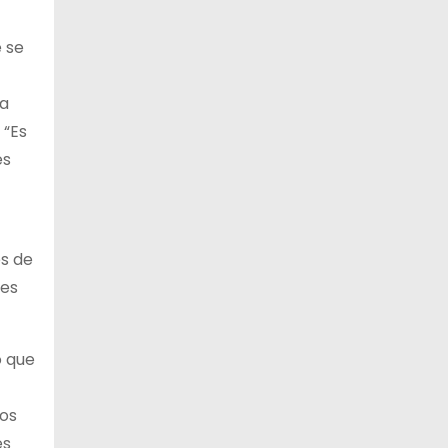
e se
La
 “Es
es
es de
res
ó que
mos
es