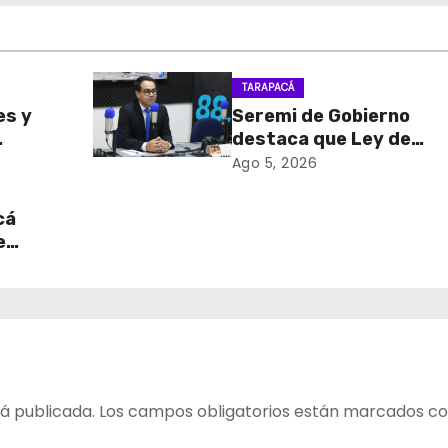
TARAPACÁ
es y
Seremi de Gobierno
destaca que Ley de
sa de
Reconstrucción Nacion
Ago 5, 2026
retiro
impulsará la inversión y
en
empleo en Tarapacá
cá
e
table
 del
á publicada.
Los campos obligatorios están marcados c