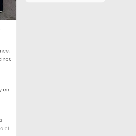
9 de agosto
27°C
11°C
Domingo
10 de agosto
28°C
16°C
e
Lunes
11 de agosto
28°C
20°C
Martes
nce,
cinos
12 de agosto
29°C
15°C
Miércoles
y en
a
e el