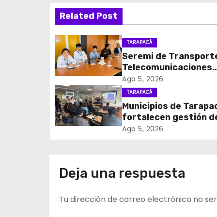
Related Post
e
g
TARAPACÁ
Seremi de Transport
a
Telecomunicaciones
c
encabezó primera me
Ago 5, 2026
coordinación para el 
TARAPACÁ
i
de cables en desuso 
Municipios de Tarapa
Iquique
fortalecen gestión d
ó
subsidios de agua po
Ago 5, 2026
n
en jornada regional
organizada por Aguas
d
Altiplano y ANDESS
Deja una respuesta
e
Tu dirección de correo electrónico no ser
e