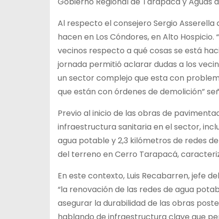
Gobierno Regional de Tarapacá y Aguas de
Al respecto el consejero Sergio Asserella d
hacen en Los Cóndores, en Alto Hospicio. “
vecinos respecto a qué cosas se está haci
jornada permitió aclarar dudas a los veci
un sector complejo que esta con problem
que están con órdenes de demolición” señ
Previo al inicio de las obras de paviment
infraestructura sanitaria en el sector, in
agua potable y 2,3 kilómetros de redes de
del terreno en Cerro Tarapacá, caracteriz
En este contexto, Luis Recabarren, jefe 
“la renovación de las redes de agua potab
asegurar la durabilidad de las obras post
hablando de infraestructura clave que pe