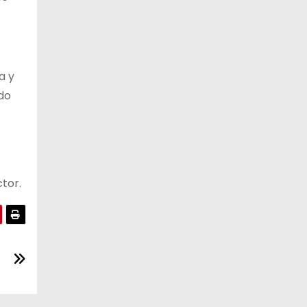
a y
do
tor.