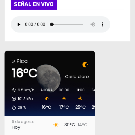
SEÑAL EN VIVO
Pica
16°C
Cielo claro
6.5 km/h
AHORA
08:00
11:00
14:00
17:00
20:00
101.3
kPa
16°C
17°C
25°C
29°C
29°C
19°C
28
%
6 de agosto
30°C
14°C
Hoy