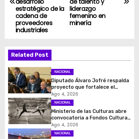
v
desarrollo
de talento y
estratégico de la
liderazgo
e
cadena de
femenino en
proveedores
minería
g
industriales
a
c
Related Post
i
NACIONAL
ó
Diputado Álvaro Jofré respalda
proyecto que fortalece el
n
control de identidad durante
Ago 4, 2026
estados de excepción
d
NACIONAL
Ministerio de las Culturas abre
e
convocatoria a Fondos Cultura
2027 con foco en
Ago 4, 2026
e
transparencia, innovación y
NACIONAL
acceso ciudadano