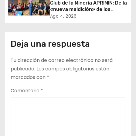
Club de la Minería APRIMIN: De la
n
«nueva maldición» de los
recursos al rol clave de los
t
Ago 4, 2026
proveedores
r
a
Deja una respuesta
d
Tu dirección de correo electrónico no será
a
publicada.
Los campos obligatorios están
marcados con
*
s
Comentario
*