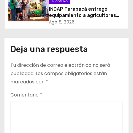
d
TARAPACÁ
INDAP Tarapacá entregó
e
equipamiento a agricultores
para prevenir la mosca de la
Ago 8, 2026
e
fruta en Pica
n
Deja una respuesta
t
r
Tu dirección de correo electrónico no será
publicada.
Los campos obligatorios están
a
marcados con
*
d
Comentario
*
a
s