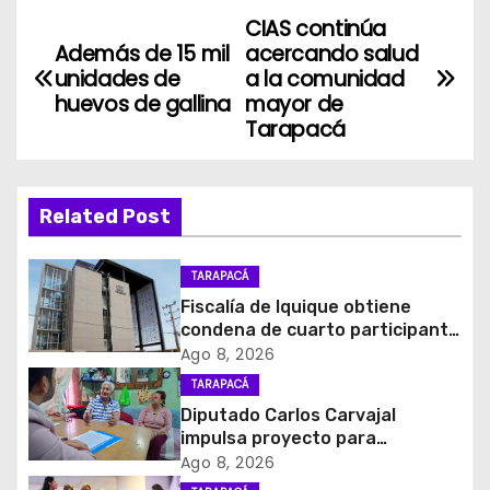
CIAS continúa
N
Además de 15 mil
acercando salud
a
unidades de
a la comunidad
huevos de gallina
mayor de
v
Tarapacá
e
g
Related Post
a
TARAPACÁ
c
Fiscalía de Iquique obtiene
condena de cuarto participante
i
en violento asalto a
Ago 8, 2026
comerciante
TARAPACÁ
ó
Diputado Carlos Carvajal
impulsa proyecto para
n
homenajear en vida al campeón
Ago 8, 2026
mundial Raúl Choque