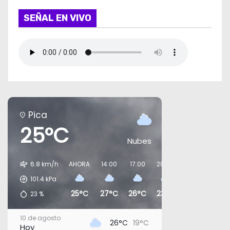
SEÑAL EN VIVO
Pica
25°C
Nubes
6.8 km/h
AHORA
14:00
17:00
20:00
23:00
02:0
101.4
kPa
25°C
27°C
26°C
23°C
24°C
22°
23
%
10 de agosto
26°C
19°C
Hoy