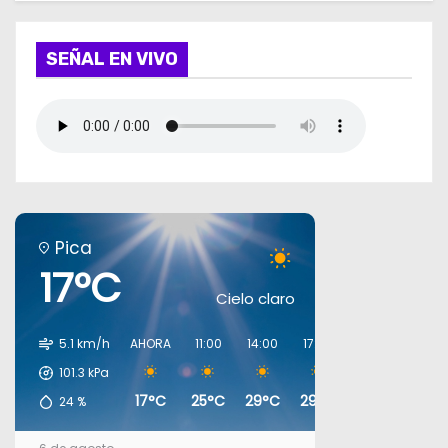
SEÑAL EN VIVO
Pica
17°C
Cielo claro
5.1 km/h
AHORA
11:00
14:00
17:00
20:00
23:00
101.3
kPa
17°C
25°C
29°C
29°C
19°C
17°C
24
%