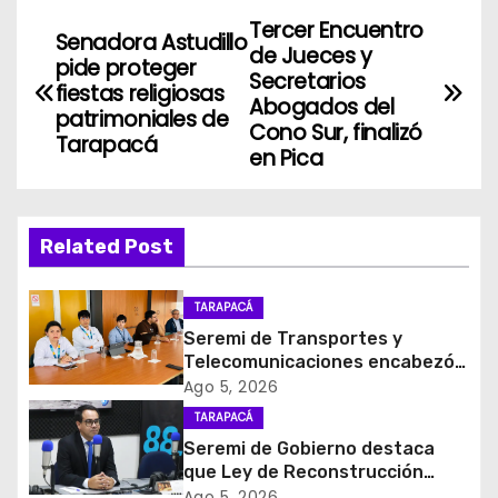
Tercer Encuentro
N
Senadora Astudillo
de Jueces y
pide proteger
a
Secretarios
fiestas religiosas
Abogados del
patrimoniales de
v
Cono Sur, finalizó
Tarapacá
en Pica
e
g
Related Post
a
c
TARAPACÁ
Seremi de Transportes y
i
Telecomunicaciones encabezó
primera mesa de coordinación
Ago 5, 2026
ó
para el retiro de cables en
TARAPACÁ
desuso en Iquique
Seremi de Gobierno destaca
n
que Ley de Reconstrucción
Nacional impulsará la inversión
Ago 5, 2026