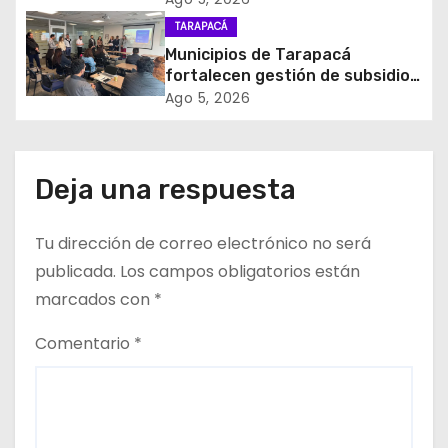
d
y el empleo en Tarapacá
TARAPACÁ
e
Municipios de Tarapacá
fortalecen gestión de subsidios
e
de agua potable en jornada
Ago 5, 2026
regional organizada por Aguas
n
del Altiplano y ANDESS
t
Deja una respuesta
r
Tu dirección de correo electrónico no será
a
publicada.
Los campos obligatorios están
d
marcados con
*
a
Comentario
*
s