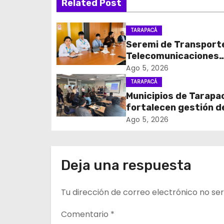
Related Post
e
g
TARAPACÁ
Seremi de Transport
a
Telecomunicaciones
c
encabezó primera me
Ago 5, 2026
coordinación para el 
TARAPACÁ
i
de cables en desuso 
Municipios de Tarapa
Iquique
fortalecen gestión d
ó
subsidios de agua po
Ago 5, 2026
n
en jornada regional
organizada por Aguas
d
Altiplano y ANDESS
Deja una respuesta
e
Tu dirección de correo electrónico no ser
e
n
Comentario
*