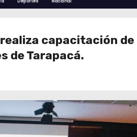
cá
Deportes
Nacional
ealiza capacitación de 
es de Tarapacá.