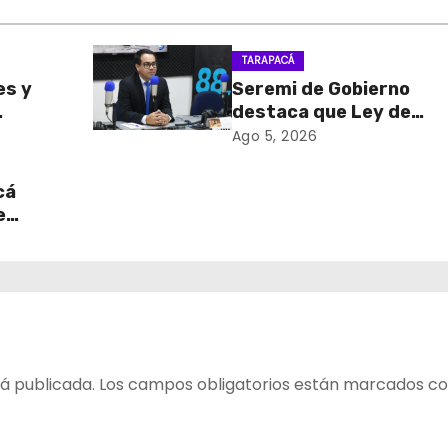
TARAPACÁ
es y
Seremi de Gobierno
destaca que Ley de
sa de
Reconstrucción Nacion
Ago 5, 2026
retiro
impulsará la inversión y
en
empleo en Tarapacá
cá
e
table
 del
á publicada.
Los campos obligatorios están marcados c