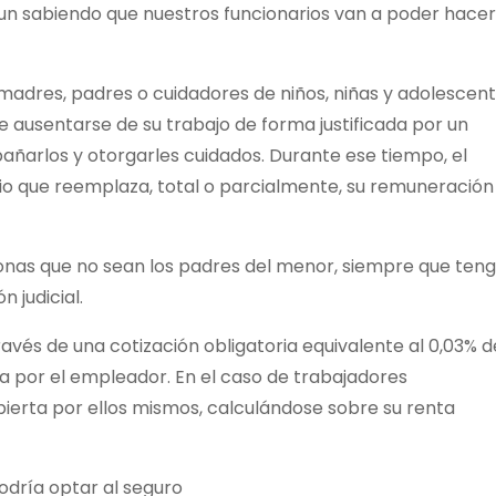
aun sabiendo que nuestros funcionarios van a poder hace
madres, padres o cuidadores de niños, niñas y adolescen
 ausentarse de su trabajo de forma justificada por un
añarlos y otorgarles cuidados. Durante ese tiempo, el
dio que reemplaza, total o parcialmente, su remuneración
onas que no sean los padres del menor, siempre que ten
 judicial.
ravés de una cotización obligatoria equivalente al 0,03% d
a por el empleador. En el caso de trabajadores
bierta por ellos mismos, calculándose sobre su renta
dría optar al seguro