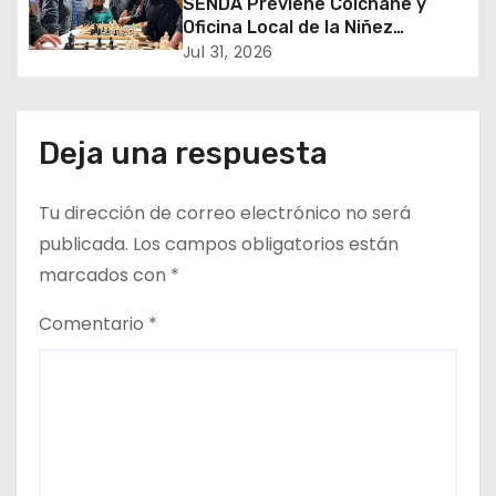
SENDA Previene Colchane y
e
Oficina Local de la Niñez
promueven el buen uso del
Jul 31, 2026
e
tiempo libre con jornada
recreativa de ajedrez
n
Deja una respuesta
t
r
Tu dirección de correo electrónico no será
publicada.
Los campos obligatorios están
a
marcados con
*
d
Comentario
*
a
s