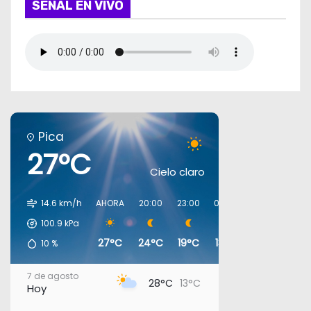
SEÑAL EN VIVO
Pica
27°C
Cielo claro
14.6 km/h
AHORA
20:00
23:00
02:00
05:00
08:0
100.9
kPa
27°C
24°C
19°C
13°C
12°C
15°
10
%
7 de agosto
28°C
13°C
Hoy