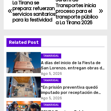
N
La Tirana se
Transportes inicia
prepara: refuerzan
a
proceso para el
servicios sanitarios
transporte público
para la festividad
v
a La Tirana 2026
e
g
Related Post
a
TAMARUGAL
c
A días del inicio de la Fiesta de
San Lorenzo, entregan obras de
i
emergencia para resguardar su
Ago 5, 2026
histórico campanario
TAMARUGAL
ó
*En prisión preventiva quedó
imputado por receptación de
n
cigarrillos avaluados en $1.600
Ago 5, 2026
millones*
d
TAMARUGAL