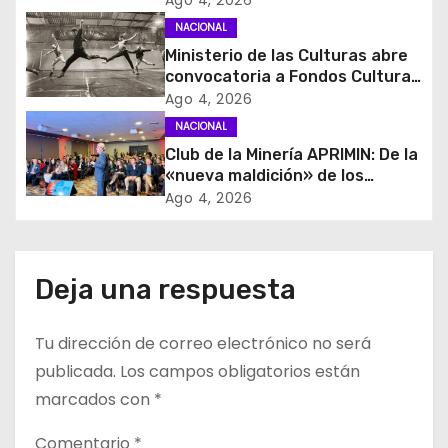
Ago 4, 2026
ó
estados de excepción
NACIONAL
Ministerio de las Culturas abre
n
convocatoria a Fondos Cultura
2027 con foco en
d
Ago 4, 2026
transparencia, innovación y
NACIONAL
acceso ciudadano
e
Club de la Minería APRIMIN: De la
«nueva maldición» de los
e
recursos al rol clave de los
Ago 4, 2026
proveedores
n
t
Deja una respuesta
r
Tu dirección de correo electrónico no será
a
publicada.
Los campos obligatorios están
d
marcados con
*
a
Comentario
*