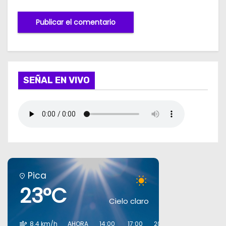
SEÑAL EN VIVO
Pica
23°C
Cielo claro
8.4 km/h
AHORA
14:00
17:00
20:00
23:00
02:00