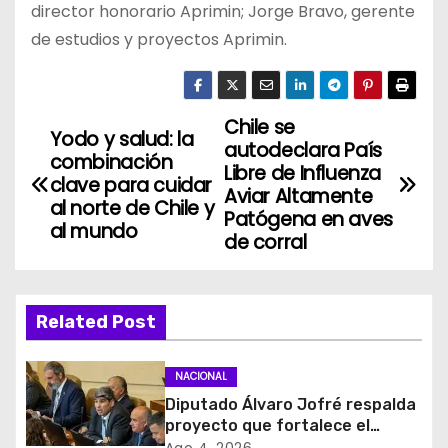
director honorario Aprimin; Jorge Bravo, gerente
de estudios y proyectos Aprimin.
Chile se
N
Yodo y salud: la
autodeclara País
combinación
a
Libre de Influenza
clave para cuidar
Aviar Altamente
al norte de Chile y
v
Patógena en aves
al mundo
de corral
e
g
Related Post
a
c
NACIONAL
Diputado Álvaro Jofré respalda
i
proyecto que fortalece el
control de identidad durante