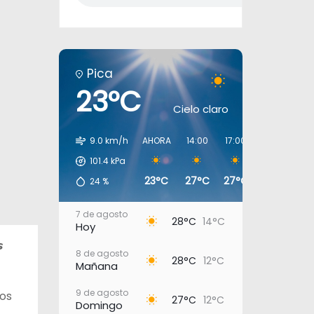
Pica
23°C
Cielo claro
9.0 km/h
AHORA
14:00
17:00
20:00
23:
101.4
kPa
23°C
27°C
27°C
17°C
15
24
%
7 de agosto
28°C
14°C
Hoy
𝙨
8 de agosto
28°C
12°C
Mañana
9 de agosto
jos
27°C
12°C
Domingo