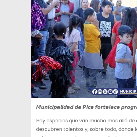
𝙈𝙪𝙣𝙞𝙘𝙞𝙥𝙖𝙡𝙞𝙙𝙖𝙙 𝙙𝙚 𝙋𝙞𝙘𝙖 𝙛𝙤𝙧𝙩𝙖𝙡𝙚𝙘𝙚 𝙥𝙧𝙤
Hay espacios que van mucho más allá de 
descubren talentos y, sobre todo, donde la