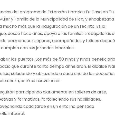
dencias del programa de Extensión Horaria «Tu Casa en Tu
 Mujer y Familia de la Municipalidad de Pica, y encabezada
a mucho más que la inauguración de un recinto. Es la
e, desde hace años, apoya a las familias trabajadoras d
donde permanecer seguros, acompañados y felices despué
 cumplen con sus jornadas laborales.
abrir las puertas. Los más de 50 niños y niñas beneficiari
acio que durante tanto tiempo anhelaron. El alcalde Ivá
ellos, saludando y abrazando a cada uno de los pequeño
sde ahora, será su nueva casa.
eguirán participando diariamente en talleres de arte,
eativas y formativas, fortaleciendo sus habilidades,
ovechando cada tarde en un entorno pensado
llo integral.