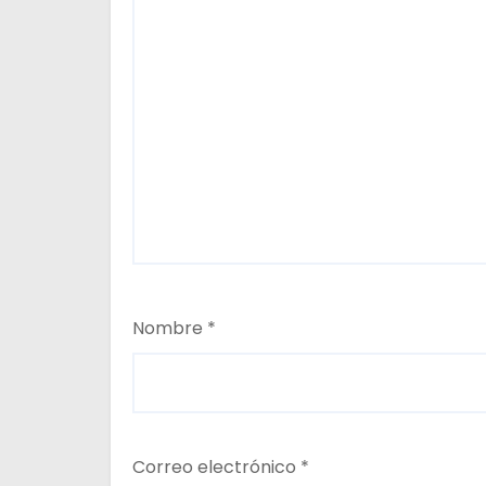
d
a
s
Nombre
*
Correo electrónico
*