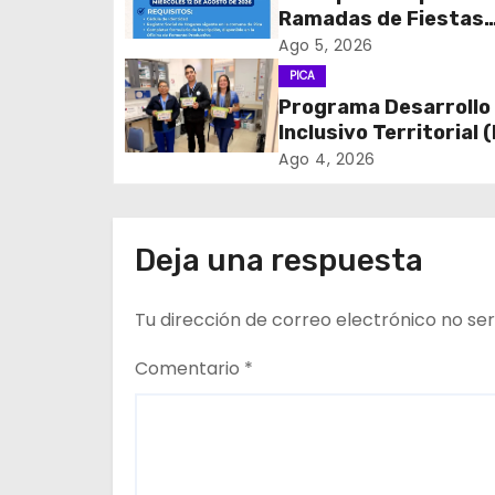
c
Ramadas de Fiestas
Patrias 2026
Ago 5, 2026
i
PICA
Programa Desarrollo
ó
Inclusivo Territorial (
n
realizó la entrega de
Ago 4, 2026
de Regulación en
d
dependencias de DID
del CESFAM Dr. Juan
e
Deja una respuesta
Marqués Vismara.
e
Tu dirección de correo electrónico no ser
n
Comentario
*
t
r
a