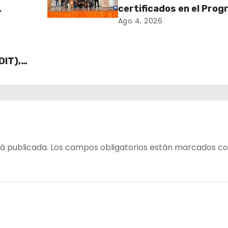
certificados en el Pro
MÁS AMA
Ago 4, 2026
DIT),
 Cajas
ECO y
á publicada.
Los campos obligatorios están marcados c