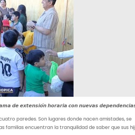
𝙧𝙖𝙢𝙖 𝙙𝙚 𝙚𝙭𝙩𝙚𝙣𝙨𝙞𝙤́𝙣 𝙝𝙤𝙧𝙖𝙧𝙞𝙖 𝙘𝙤𝙣 𝙣𝙪𝙚𝙫𝙖𝙨 𝙙𝙚𝙥𝙚𝙣𝙙𝙚𝙣𝙘𝙞𝙖
cuatro paredes. Son lugares donde nacen amistades, se
s familias encuentran la tranquilidad de saber que sus hi