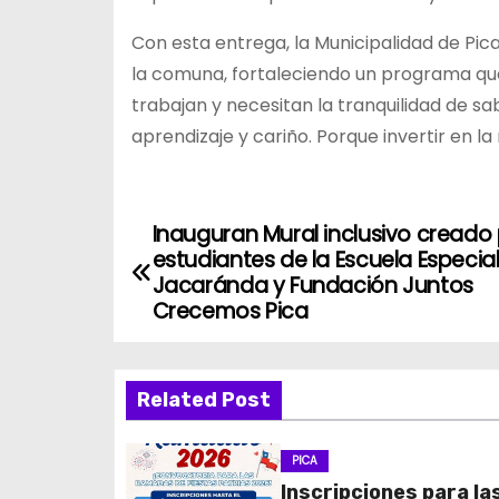
Con esta entrega, la Municipalidad de Pic
la comuna, fortaleciendo un programa qu
trabajan y necesitan la tranquilidad de s
aprendizaje y cariño. Porque invertir en la
Inauguran Mural inclusivo creado
N
estudiantes de la Escuela Especia
a
Jacaránda y Fundación Juntos
Crecemos Pica
v
e
Related Post
g
PICA
a
Inscripciones para la