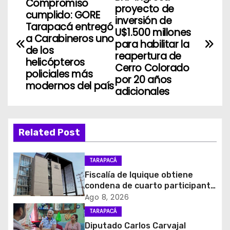
N
Compromiso
proyecto de
cumplido: GORE
a
inversión de
Tarapacá entregó
U$1.500 millones
a Carabineros uno
v
para habilitar la
de los
reapertura de
helicópteros
e
Cerro Colorado
policiales más
por 20 años
g
modernos del país
adicionales
a
c
Related Post
i
TARAPACÁ
ó
Fiscalía de Iquique obtiene
condena de cuarto participante
n
en violento asalto a
Ago 8, 2026
comerciante
d
TARAPACÁ
Diputado Carlos Carvajal