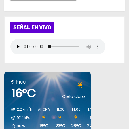
SEÑAL EN VIVO
Pica
16°C
Cielo claro
2.2 km/h
AHORA
11:00
14:00
17:00
20:00
23:00
101.1
kPa
16°C
23°C
26°C
27°C
19°C
18°C
36
%