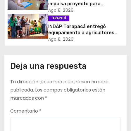
e
impulsa proyecto para
homenajear en vida al campeón
Ago 8, 2026
e
mundial Raúl Choque
TARAPACÁ
INDAP Tarapacá entregó
n
equipamiento a agricultores
para prevenir la mosca de la
t
Ago 8, 2026
fruta en Pica
r
a
Deja una respuesta
d
Tu dirección de correo electrónico no será
a
publicada.
Los campos obligatorios están
marcados con
*
s
Comentario
*